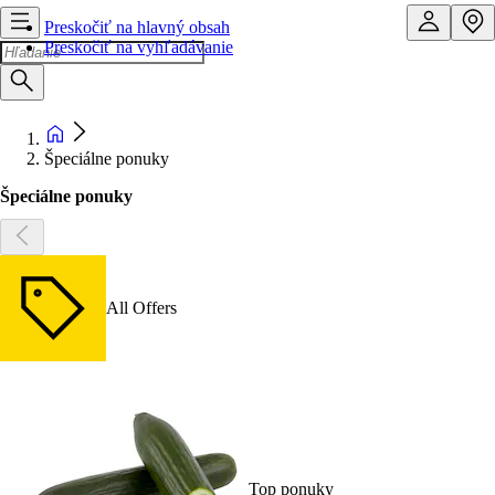
Preskočiť na hlavný obsah
Preskočiť na vyhľadávanie
Špeciálne ponuky
Špeciálne ponuky
All Offers
Top ponuky