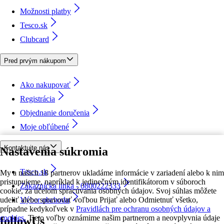
Možnosti platby
Tesco.sk
Clubcard
Pred prvým nákupom
Ako nakupovať
Registrácia
Objednanie doručenia
Moje obľúbené
Kontaktujte nás
Nastavenia súkromia
Tesco.sk
My a našich 18 partnerov ukladáme informácie v zariadení alebo k nim
pristupujeme, napríklad k jedinečným identifikátorom v súboroch
Zákaznícka linka - 0800222333
cookie, za účelom spracúvania osobných údajov. Svoj súhlas môžete
udeliť alebo spravovať voľbou Prijať alebo Odmietnuť všetko,
Výber obchodu
prípadne kedykoľvek v
Pravidlách pre ochranu osobných údajov a
cookies.
Tieto voľby oznámime našim partnerom a neovplyvnia údaje
followUs