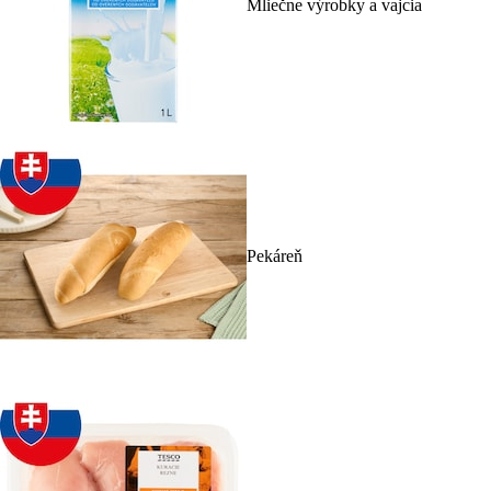
Mliečne výrobky a vajcia
Pekáreň