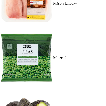
Mäso a lahôdky
Mrazené