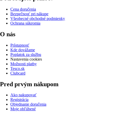
Cena doručenia
Bezpečnosť pri nákupe
Všeobecné obchodné podmienky
Ochrana súkromia
O nás
Prístupnosť
Kde dovážame
Poplatok za službu
Nastavenia cookies
Možnosti platby
Tesco.sk
Clubcard
Pred prvým nákupom
Ako nakupovať
Registrácia
Objednanie doručenia
Moje obľúbené