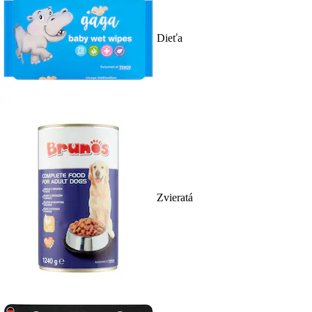
Dieťa
Zvieratá