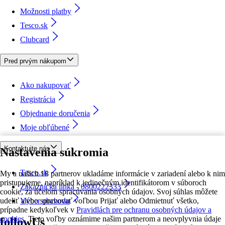
Možnosti platby
Tesco.sk
Clubcard
Pred prvým nákupom
Ako nakupovať
Registrácia
Objednanie doručenia
Moje obľúbené
Kontaktujte nás
Nastavenia súkromia
Tesco.sk
My a našich 18 partnerov ukladáme informácie v zariadení alebo k nim
pristupujeme, napríklad k jedinečným identifikátorom v súboroch
Zákaznícka linka - 0800222333
cookie, za účelom spracúvania osobných údajov. Svoj súhlas môžete
udeliť alebo spravovať voľbou Prijať alebo Odmietnuť všetko,
Výber obchodu
prípadne kedykoľvek v
Pravidlách pre ochranu osobných údajov a
cookies.
Tieto voľby oznámime našim partnerom a neovplyvnia údaje
followUs