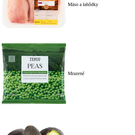
Mäso a lahôdky
Mrazené