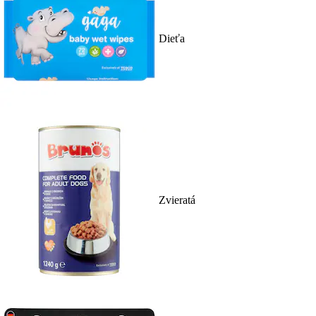
Dieťa
Zvieratá