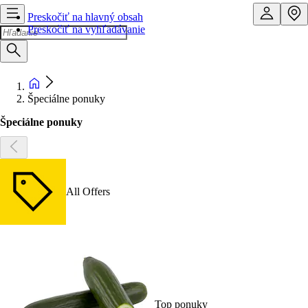
Preskočiť na hlavný obsah
Preskočiť na vyhľadávanie
Špeciálne ponuky
Špeciálne ponuky
All Offers
Top ponuky