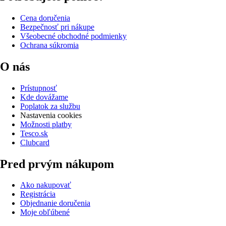
Cena doručenia
Bezpečnosť pri nákupe
Všeobecné obchodné podmienky
Ochrana súkromia
O nás
Prístupnosť
Kde dovážame
Poplatok za službu
Nastavenia cookies
Možnosti platby
Tesco.sk
Clubcard
Pred prvým nákupom
Ako nakupovať
Registrácia
Objednanie doručenia
Moje obľúbené