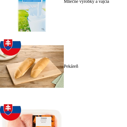
Mliečne výrobky a vajcia
Pekáreň