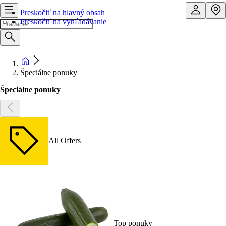
Preskočiť na hlavný obsah
Preskočiť na vyhľadávanie
Špeciálne ponuky
Špeciálne ponuky
All Offers
Top ponuky