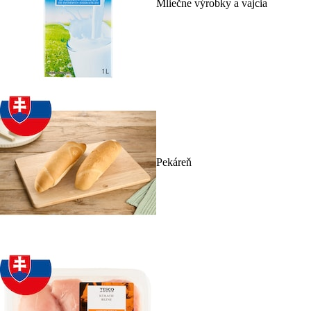
Mliečne výrobky a vajcia
Pekáreň