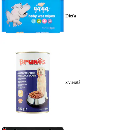
Dieťa
Zvieratá