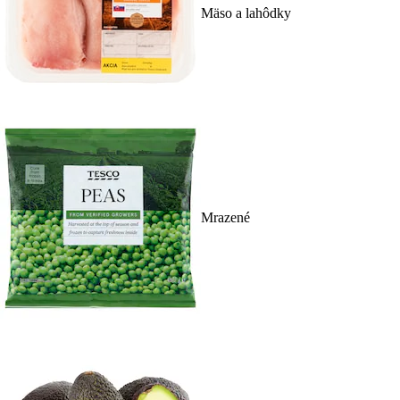
Mäso a lahôdky
Mrazené