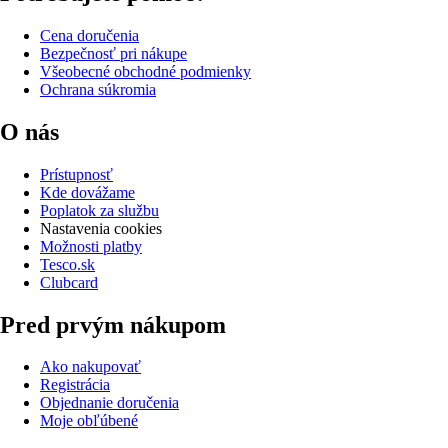
Cena doručenia
Bezpečnosť pri nákupe
Všeobecné obchodné podmienky
Ochrana súkromia
O nás
Prístupnosť
Kde dovážame
Poplatok za službu
Nastavenia cookies
Možnosti platby
Tesco.sk
Clubcard
Pred prvým nákupom
Ako nakupovať
Registrácia
Objednanie doručenia
Moje obľúbené