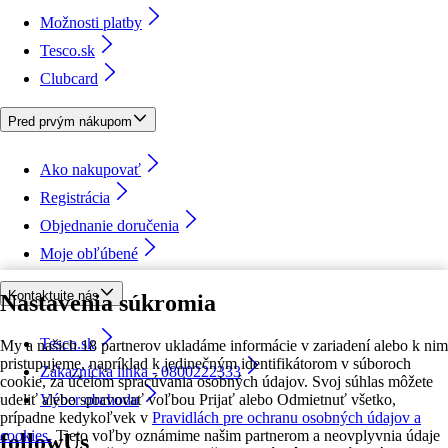
Možnosti platby
Tesco.sk
Clubcard
Pred prvým nákupom
Ako nakupovať
Registrácia
Objednanie doručenia
Moje obľúbené
Kontaktujte nás
Nastavenia súkromia
Tesco.sk
My a našich 18 partnerov ukladáme informácie v zariadení alebo k nim
pristupujeme, napríklad k jedinečným identifikátorom v súboroch
Zákaznícka linka - 0800222333
cookie, za účelom spracúvania osobných údajov. Svoj súhlas môžete
udeliť alebo spravovať voľbou Prijať alebo Odmietnuť všetko,
Výber obchodu
prípadne kedykoľvek v
Pravidlách pre ochranu osobných údajov a
cookies.
Tieto voľby oznámime našim partnerom a neovplyvnia údaje
followUs