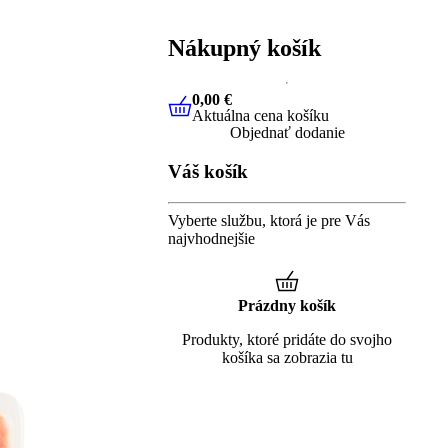
Nákupný košík
0,00 €
Aktuálna cena košíku
0,00 €
Aktuálna cena košíku
Objednať dodanie
Váš košík
Vyberte službu, ktorá je pre Vás
najvhodnejšie
Prázdny košík
Produkty, ktoré pridáte do svojho
košíka sa zobrazia tu