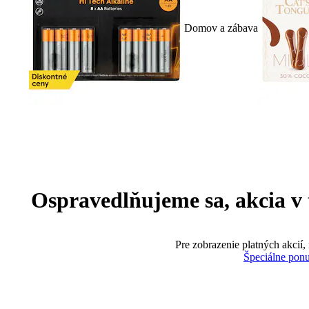
Domov a zábava
Ospravedlňujeme sa, akcia v te
Pre zobrazenie platných akcií,
Špeciálne pon