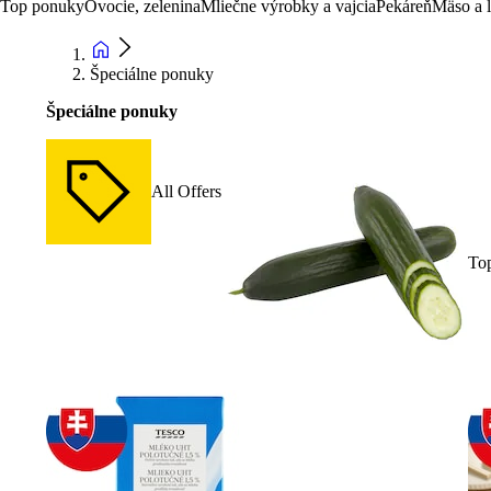
Top ponuky
Ovocie, zelenina
Mliečne výrobky a vajcia
Pekáreň
Mäso a 
Špeciálne ponuky
Špeciálne ponuky
All Offers
To