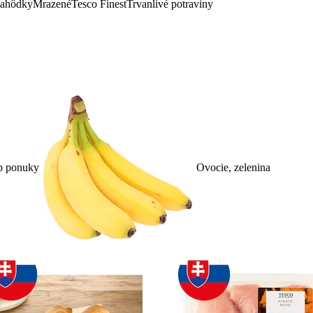
lahôdky
Mrazené
Tesco Finest
Trvanlivé potraviny
p ponuky
Ovocie, zelenina