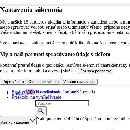
Nastavenia súkromia
My a našich 18 partnerov ukladáme informácie v zariadení alebo k nim
alebo spravovať voľbou Prijať alebo Odmietnuť všetko, prípadne ke
Vaše rozhodnutie však zmení spôsob, akým vám prispôsobíme nakupo
Svoje nastavenia súhlasu môžete zmeniť kliknutím na Nastavenia cooki
My a naši partneri spracúvame údaje s cieľom
Používať presné údaje o geolokácii. Aktívne skenovať charakteristiky 
obsahu, prieskum publika a vývoj služieb.
Zoznam partnerov
Prijať všetko
Odmietnuť všetko
Vlastné nastavenie
Preskočiť na hlavný obsah
Ako nakupovať online
Nápoveda
English
Preskočiť na vyhľadávanie
Nakupujte teraz
Obľúbené
Špeciálne ponuky
Online
Všetky kategórie