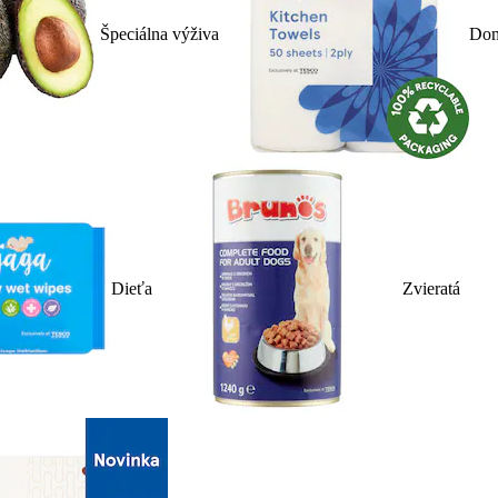
Špeciálna výživa
Dom
Dieťa
Zvieratá