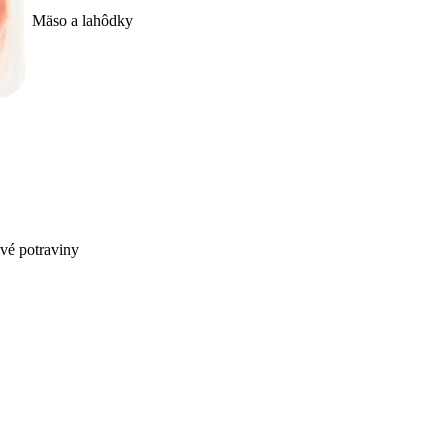
Mäso a lahôdky
ivé potraviny