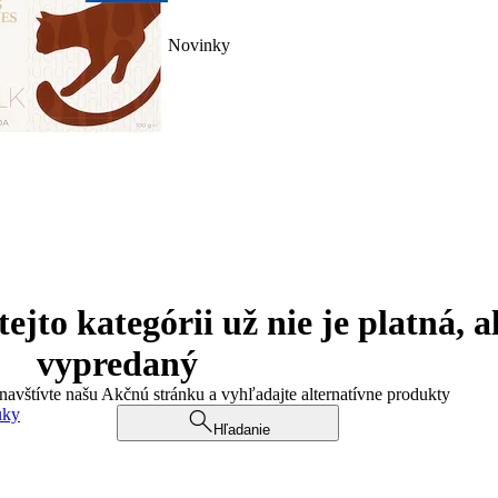
Novinky
jto kategórii už nie je platná, a
vypredaný
 navštívte našu Akčnú stránku a vyhľadajte alternatívne produkty
uky
Hľadanie