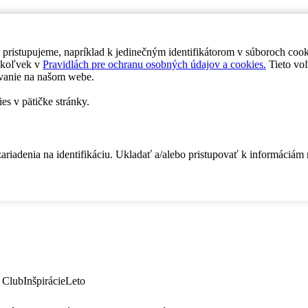
 pristupujeme, napríklad k jedinečným identifikátorom v súboroch coo
dykoľvek v
Pravidlách pre ochranu osobných údajov a cookies.
Tieto voľ
vanie na našom webe.
es v pätičke stránky.
zariadenia na identifikáciu. Ukladať a/alebo pristupovať k informáciám
 Club
Inšpirácie
Leto