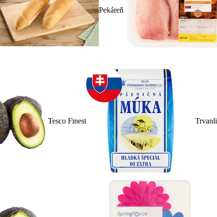
Pekáreň
Tesco Finest
Trvanl