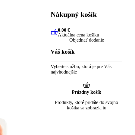
Nákupný košík
0,00 €
Aktuálna cena košíku
0,00 €
Aktuálna cena košíku
Objednať dodanie
Váš košík
Vyberte službu, ktorá je pre Vás
najvhodnejšie
Prázdny košík
Produkty, ktoré pridáte do svojho
košíka sa zobrazia tu