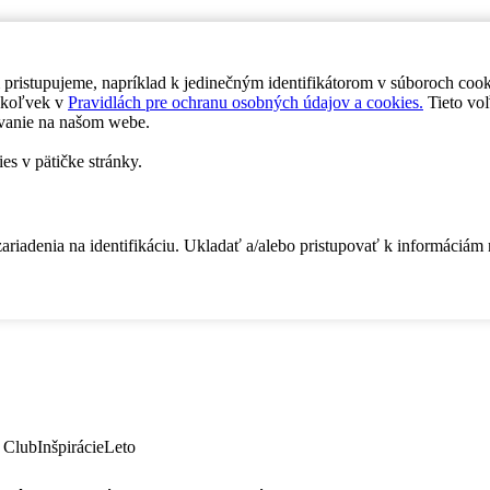
 pristupujeme, napríklad k jedinečným identifikátorom v súboroch coo
dykoľvek v
Pravidlách pre ochranu osobných údajov a cookies.
Tieto voľ
vanie na našom webe.
es v pätičke stránky.
zariadenia na identifikáciu. Ukladať a/alebo pristupovať k informáciám
 Club
Inšpirácie
Leto