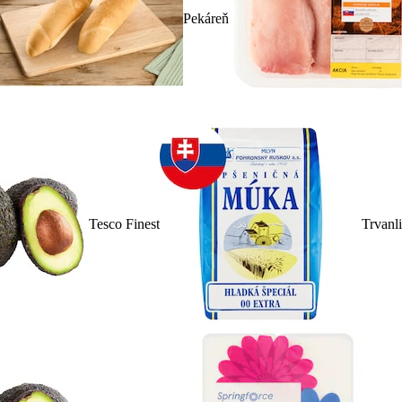
Pekáreň
Tesco Finest
Trvanl