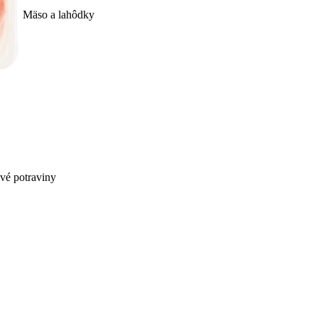
Mäso a lahôdky
ivé potraviny