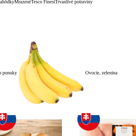
lahôdky
Mrazené
Tesco Finest
Trvanlivé potraviny
p ponuky
Ovocie, zelenina