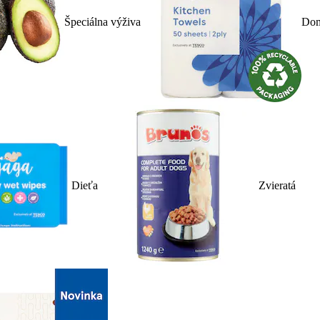
Špeciálna výživa
Dom
Dieťa
Zvieratá