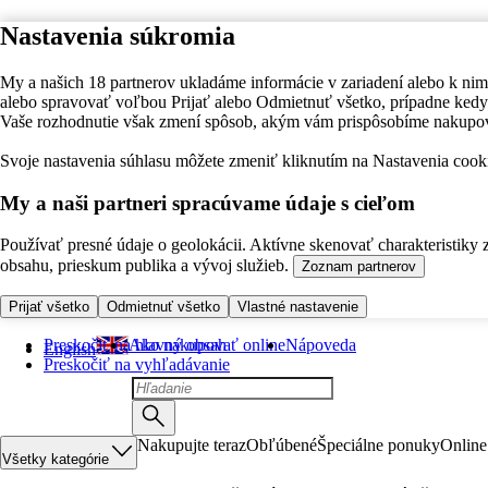
Nastavenia súkromia
My a našich 18 partnerov ukladáme informácie v zariadení alebo k nim
alebo spravovať voľbou Prijať alebo Odmietnuť všetko, prípadne ke
Vaše rozhodnutie však zmení spôsob, akým vám prispôsobíme nakupo
Svoje nastavenia súhlasu môžete zmeniť kliknutím na Nastavenia cooki
My a naši partneri spracúvame údaje s cieľom
Používať presné údaje o geolokácii. Aktívne skenovať charakteristiky 
obsahu, prieskum publika a vývoj služieb.
Zoznam partnerov
Prijať všetko
Odmietnuť všetko
Vlastné nastavenie
Preskočiť na hlavný obsah
Ako nakupovať online
Nápoveda
English
Preskočiť na vyhľadávanie
Nakupujte teraz
Obľúbené
Špeciálne ponuky
Online
Všetky kategórie