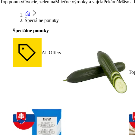
Top ponuky
Ovocie, zelenina
Mliečne výrobky a vajcia
Pekáreň
Mäso a 
Špeciálne ponuky
Špeciálne ponuky
All Offers
To