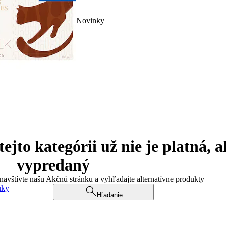
Novinky
jto kategórii už nie je platná, a
vypredaný
 navštívte našu Akčnú stránku a vyhľadajte alternatívne produkty
uky
Hľadanie