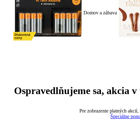
Domov a zábava
Ospravedlňujeme sa, akcia v te
Pre zobrazenie platných akcií,
Špeciálne pon