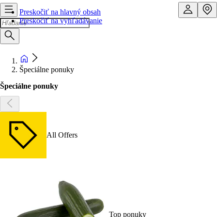
Preskočiť na hlavný obsah
Preskočiť na vyhľadávanie
Špeciálne ponuky
Špeciálne ponuky
All Offers
Top ponuky