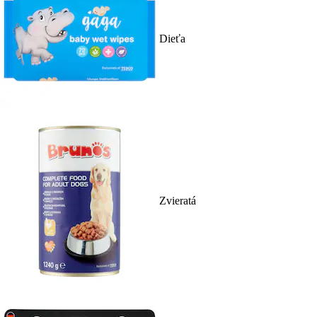
Dieťa
Zvieratá