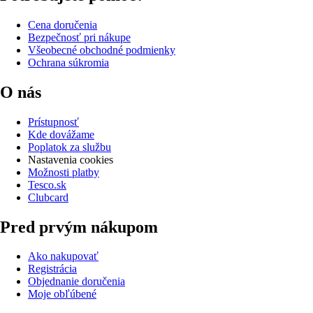
Cena doručenia
Bezpečnosť pri nákupe
Všeobecné obchodné podmienky
Ochrana súkromia
O nás
Prístupnosť
Kde dovážame
Poplatok za službu
Nastavenia cookies
Možnosti platby
Tesco.sk
Clubcard
Pred prvým nákupom
Ako nakupovať
Registrácia
Objednanie doručenia
Moje obľúbené