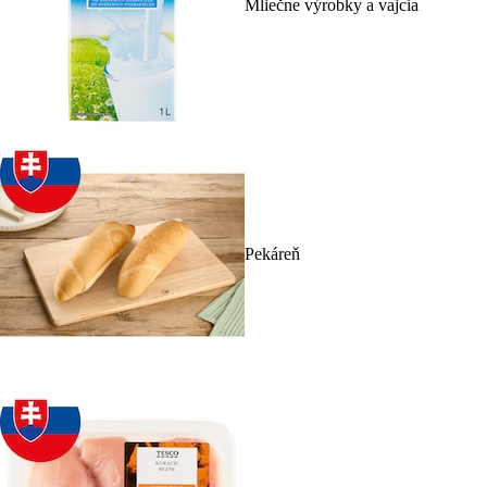
Mliečne výrobky a vajcia
Pekáreň