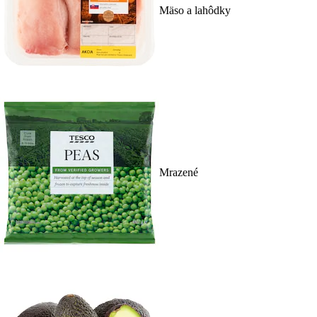
Mäso a lahôdky
Mrazené