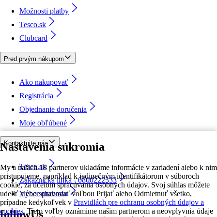
Možnosti platby
Tesco.sk
Clubcard
Pred prvým nákupom
Ako nakupovať
Registrácia
Objednanie doručenia
Moje obľúbené
Kontaktujte nás
Nastavenia súkromia
Tesco.sk
My a našich 18 partnerov ukladáme informácie v zariadení alebo k nim
pristupujeme, napríklad k jedinečným identifikátorom v súboroch
Zákaznícka linka - 0800222333
cookie, za účelom spracúvania osobných údajov. Svoj súhlas môžete
udeliť alebo spravovať voľbou Prijať alebo Odmietnuť všetko,
Výber obchodu
prípadne kedykoľvek v
Pravidlách pre ochranu osobných údajov a
cookies.
Tieto voľby oznámime našim partnerom a neovplyvnia údaje
followUs