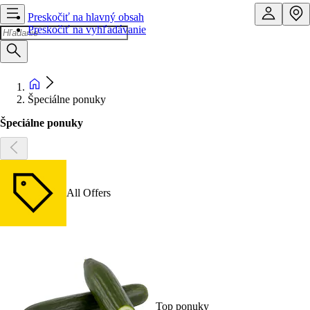
Preskočiť na hlavný obsah
Preskočiť na vyhľadávanie
Špeciálne ponuky
Špeciálne ponuky
All Offers
Top ponuky