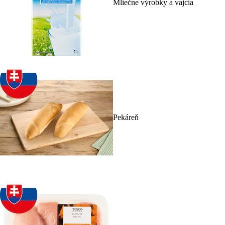
Mliečne výrobky a vajcia
Pekáreň