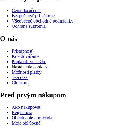
Cena doručenia
Bezpečnosť pri nákupe
Všeobecné obchodné podmienky
Ochrana súkromia
O nás
Prístupnosť
Kde dovážame
Poplatok za službu
Nastavenia cookies
Možnosti platby
Tesco.sk
Clubcard
Pred prvým nákupom
Ako nakupovať
Registrácia
Objednanie doručenia
Moje obľúbené