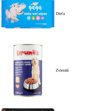
Dieťa
Zvieratá