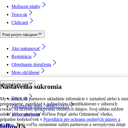
Možnosti platby
Tesco.sk
Clubcard
Pred prvým nákupom
Ako nakupovať
Registrácia
Objednanie doručenia
Moje obľúbené
Kontaktujte nás
Nastavenia súkromia
Tesco.sk
My a našich 18 partnerov ukladáme informácie v zariadení alebo k nim
pristupujeme, napríklad k jedinečným identifikátorom v súboroch
Zákaznícka linka - 0800222333
cookie, za účelom spracúvania osobných údajov. Svoj súhlas môžete
udeliť alebo spravovať voľbou Prijať alebo Odmietnuť všetko,
Výber obchodu
prípadne kedykoľvek v
Pravidlách pre ochranu osobných údajov a
cookies.
Tieto voľby oznámime našim partnerom a neovplyvnia údaje
followUs