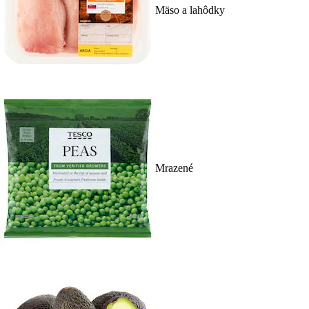
Mäso a lahôdky
Mrazené