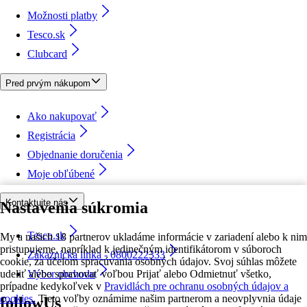
Možnosti platby
Tesco.sk
Clubcard
Pred prvým nákupom
Ako nakupovať
Registrácia
Objednanie doručenia
Moje obľúbené
Kontaktujte nás
Nastavenia súkromia
Tesco.sk
My a našich 18 partnerov ukladáme informácie v zariadení alebo k nim
pristupujeme, napríklad k jedinečným identifikátorom v súboroch
Zákaznícka linka - 0800222333
cookie, za účelom spracúvania osobných údajov. Svoj súhlas môžete
udeliť alebo spravovať voľbou Prijať alebo Odmietnuť všetko,
Výber obchodu
prípadne kedykoľvek v
Pravidlách pre ochranu osobných údajov a
cookies.
Tieto voľby oznámime našim partnerom a neovplyvnia údaje
followUs