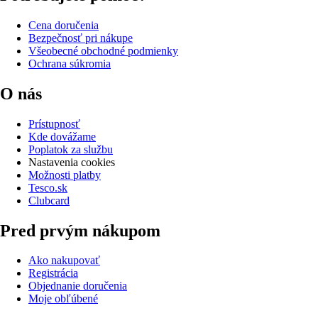
Cena doručenia
Bezpečnosť pri nákupe
Všeobecné obchodné podmienky
Ochrana súkromia
O nás
Prístupnosť
Kde dovážame
Poplatok za službu
Nastavenia cookies
Možnosti platby
Tesco.sk
Clubcard
Pred prvým nákupom
Ako nakupovať
Registrácia
Objednanie doručenia
Moje obľúbené