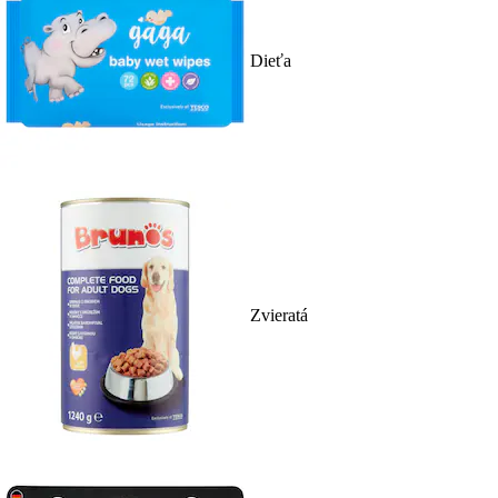
Dieťa
Zvieratá