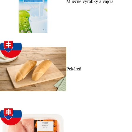
Mliečne výrobky a vajcia
Pekáreň