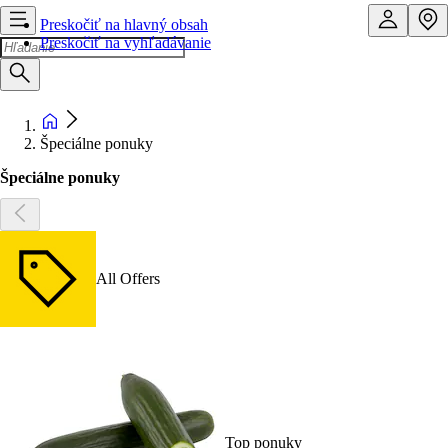
Preskočiť na hlavný obsah
Preskočiť na vyhľadávanie
Špeciálne ponuky
Špeciálne ponuky
All Offers
Top ponuky