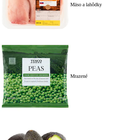
Mäso a lahôdky
Mrazené