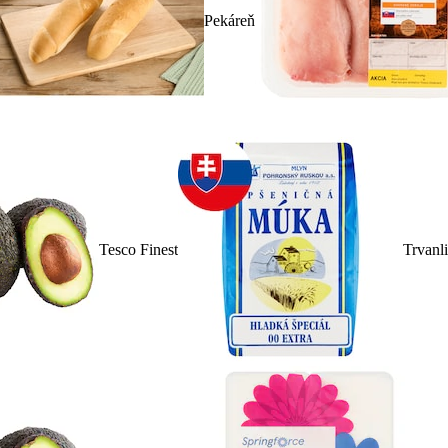
Pekáreň
Tesco Finest
Trvanl