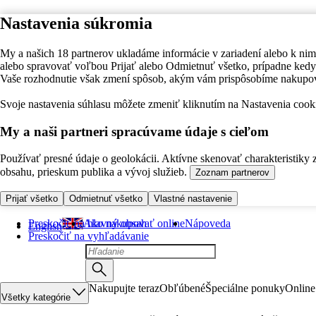
Nastavenia súkromia
My a našich 18 partnerov ukladáme informácie v zariadení alebo k nim
alebo spravovať voľbou Prijať alebo Odmietnuť všetko, prípadne ke
Vaše rozhodnutie však zmení spôsob, akým vám prispôsobíme nakupo
Svoje nastavenia súhlasu môžete zmeniť kliknutím na Nastavenia cooki
My a naši partneri spracúvame údaje s cieľom
Používať presné údaje o geolokácii. Aktívne skenovať charakteristiky 
obsahu, prieskum publika a vývoj služieb.
Zoznam partnerov
Prijať všetko
Odmietnuť všetko
Vlastné nastavenie
Preskočiť na hlavný obsah
Ako nakupovať online
Nápoveda
English
Preskočiť na vyhľadávanie
Nakupujte teraz
Obľúbené
Špeciálne ponuky
Online
Všetky kategórie