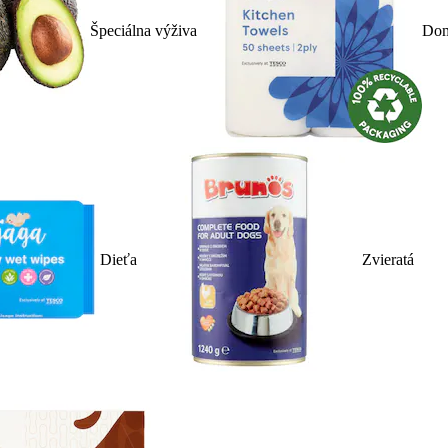
Špeciálna výživa
Dom
Dieťa
Zvieratá