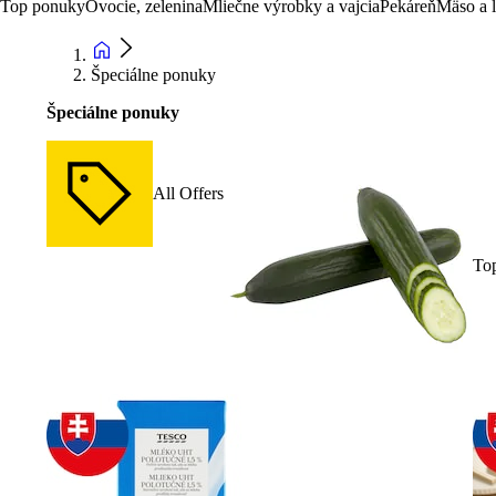
Top ponuky
Ovocie, zelenina
Mliečne výrobky a vajcia
Pekáreň
Mäso a 
Špeciálne ponuky
Špeciálne ponuky
All Offers
To