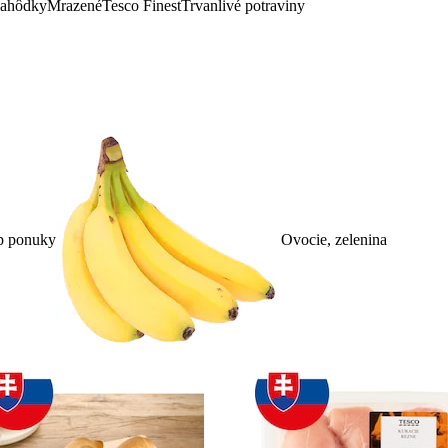
lahôdky
Mrazené
Tesco Finest
Trvanlivé potraviny
p ponuky
Ovocie, zelenina