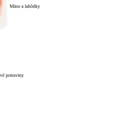
Mäso a lahôdky
ivé potraviny