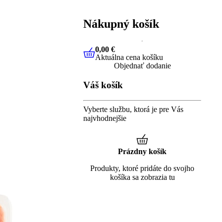
Nákupný košík
0,00 €
Aktuálna cena košíku
0,00 €
Aktuálna cena košíku
Objednať dodanie
Váš košík
Vyberte službu, ktorá je pre Vás
najvhodnejšie
Prázdny košík
Produkty, ktoré pridáte do svojho
košíka sa zobrazia tu