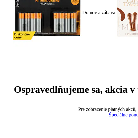
Domov a zábava
Ospravedlňujeme sa, akcia v te
Pre zobrazenie platných akcií,
Špeciálne pon