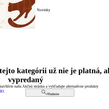
Novinky
jto kategórii už nie je platná, a
vypredaný
 navštívte našu Akčnú stránku a vyhľadajte alternatívne produkty
uky
Hľadanie