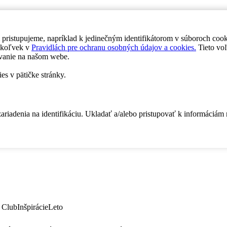
 pristupujeme, napríklad k jedinečným identifikátorom v súboroch coo
dykoľvek v
Pravidlách pre ochranu osobných údajov a cookies.
Tieto voľ
vanie na našom webe.
es v pätičke stránky.
zariadenia na identifikáciu. Ukladať a/alebo pristupovať k informáciám
 Club
Inšpirácie
Leto