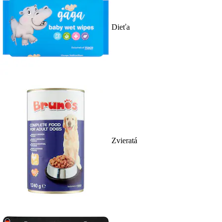
Dieťa
Zvieratá