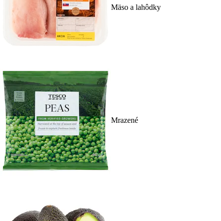
Mäso a lahôdky
Mrazené