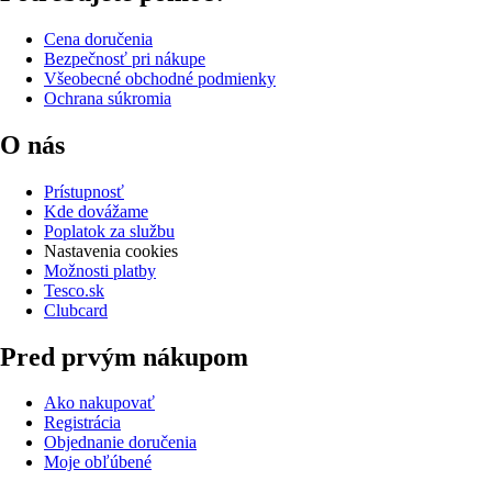
Cena doručenia
Bezpečnosť pri nákupe
Všeobecné obchodné podmienky
Ochrana súkromia
O nás
Prístupnosť
Kde dovážame
Poplatok za službu
Nastavenia cookies
Možnosti platby
Tesco.sk
Clubcard
Pred prvým nákupom
Ako nakupovať
Registrácia
Objednanie doručenia
Moje obľúbené