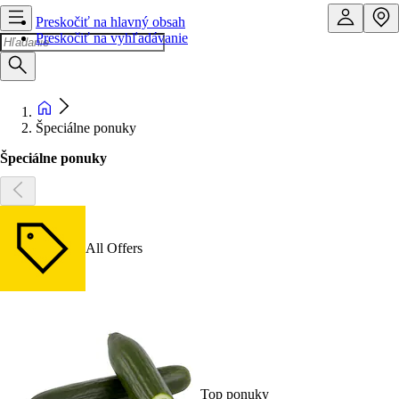
Preskočiť na hlavný obsah
Preskočiť na vyhľadávanie
Špeciálne ponuky
Špeciálne ponuky
All Offers
Top ponuky