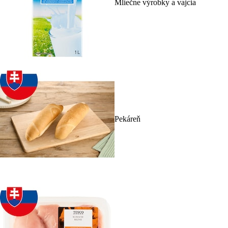
Mliečne výrobky a vajcia
Pekáreň