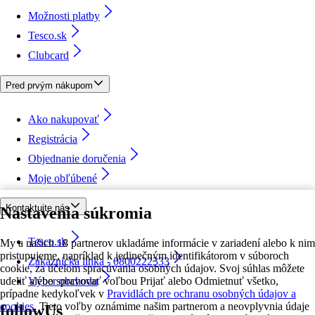
Možnosti platby
Tesco.sk
Clubcard
Pred prvým nákupom
Ako nakupovať
Registrácia
Objednanie doručenia
Moje obľúbené
Kontaktujte nás
Nastavenia súkromia
Tesco.sk
My a našich 18 partnerov ukladáme informácie v zariadení alebo k nim
pristupujeme, napríklad k jedinečným identifikátorom v súboroch
Zákaznícka linka - 0800222333
cookie, za účelom spracúvania osobných údajov. Svoj súhlas môžete
udeliť alebo spravovať voľbou Prijať alebo Odmietnuť všetko,
Výber obchodu
prípadne kedykoľvek v
Pravidlách pre ochranu osobných údajov a
cookies.
Tieto voľby oznámime našim partnerom a neovplyvnia údaje
followUs