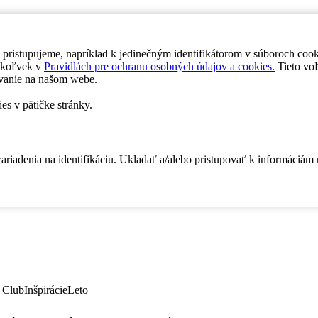
 pristupujeme, napríklad k jedinečným identifikátorom v súboroch coo
dykoľvek v
Pravidlách pre ochranu osobných údajov a cookies.
Tieto voľ
vanie na našom webe.
es v pätičke stránky.
zariadenia na identifikáciu. Ukladať a/alebo pristupovať k informáciám
 Club
Inšpirácie
Leto