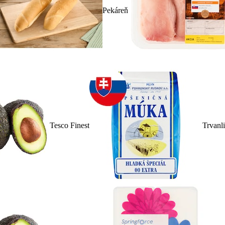
Pekáreň
Tesco Finest
Trvanl