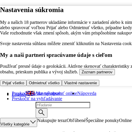
Nastavenia súkromia
My a našich 18 partnerov ukladáme informácie v zariadení alebo k nim
alebo spravovať voľbou Prijať alebo Odmietnuť všetko, prípadne ke
Vaše rozhodnutie však zmení spôsob, akým vám prispôsobíme nakupo
Svoje nastavenia súhlasu môžete zmeniť kliknutím na Nastavenia cooki
My a naši partneri spracúvame údaje s cieľom
Používať presné údaje o geolokácii. Aktívne skenovať charakteristiky 
obsahu, prieskum publika a vývoj služieb.
Zoznam partnerov
Prijať všetko
Odmietnuť všetko
Vlastné nastavenie
Preskočiť na hlavný obsah
Ako nakupovať online
Nápoveda
English
Preskočiť na vyhľadávanie
Nakupujte teraz
Obľúbené
Špeciálne ponuky
Online
Všetky kategórie