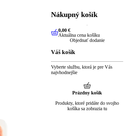
Nákupný košík
0,00 €
Aktuálna cena košíku
0,00 €
Aktuálna cena košíku
Objednať dodanie
Váš košík
Vyberte službu, ktorá je pre Vás
najvhodnejšie
Prázdny košík
Produkty, ktoré pridáte do svojho
košíka sa zobrazia tu