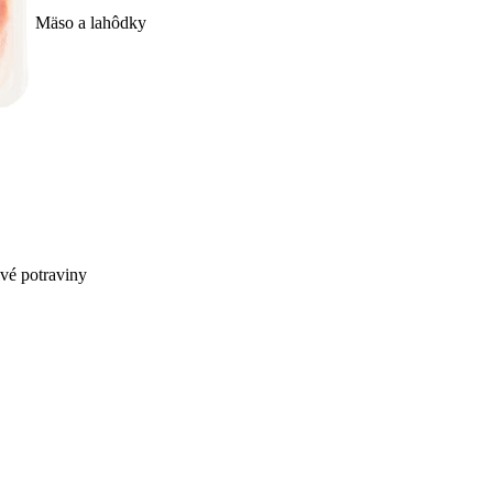
Mäso a lahôdky
ivé potraviny