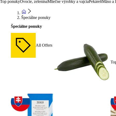
Top ponuky
Ovocie, zelenina
Mliečne výrobky a vajcia
Pekáreň
Mäso a 
Špeciálne ponuky
Špeciálne ponuky
All Offers
To