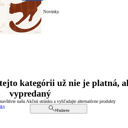
Novinky
jto kategórii už nie je platná, a
vypredaný
 navštívte našu Akčnú stránku a vyhľadajte alternatívne produkty
uky
Hľadanie