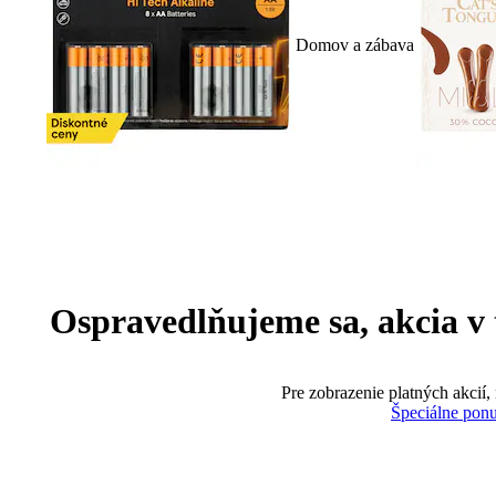
Domov a zábava
Ospravedlňujeme sa, akcia v te
Pre zobrazenie platných akcií,
Špeciálne pon