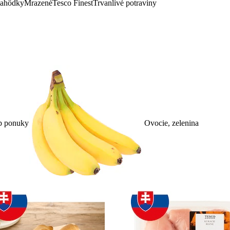
lahôdky
Mrazené
Tesco Finest
Trvanlivé potraviny
p ponuky
Ovocie, zelenina