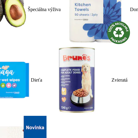
Špeciálna výživa
Dom
Dieťa
Zvieratá