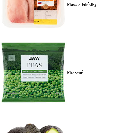
Mäso a lahôdky
Mrazené