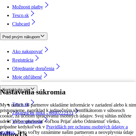
Možnosti platby
Tesco.sk
Clubcard
Pred prvým nákupom
Ako nakupovať
Registrácia
Objednanie doručenia
Moje obľúbené
Kontaktujte nás
Nastavenia súkromia
Tesco.sk
My a našich 18 partnerov ukladáme informácie v zariadení alebo k nim
pristupujeme, napríklad k jedinečným identifikátorom v súboroch
Zákaznícka linka - 0800222333
cookie, za účelom spracúvania osobných údajov. Svoj súhlas môžete
udeliť alebo spravovať voľbou Prijať alebo Odmietnuť všetko,
Výber obchodu
prípadne kedykoľvek v
Pravidlách pre ochranu osobných údajov a
cookies.
Tieto voľby oznámime našim partnerom a neovplyvnia údaje
followUs