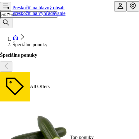
Preskočiť na hlavný obsah
Preskočiť na vyhľadávanie
Špeciálne ponuky
Špeciálne ponuky
All Offers
Top ponuky