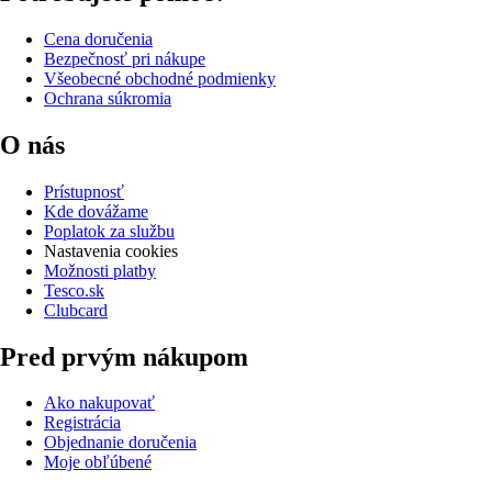
Cena doručenia
Bezpečnosť pri nákupe
Všeobecné obchodné podmienky
Ochrana súkromia
O nás
Prístupnosť
Kde dovážame
Poplatok za službu
Nastavenia cookies
Možnosti platby
Tesco.sk
Clubcard
Pred prvým nákupom
Ako nakupovať
Registrácia
Objednanie doručenia
Moje obľúbené