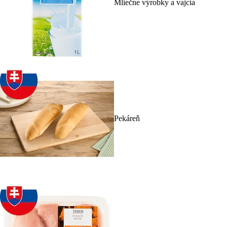
Mliečne výrobky a vajcia
Pekáreň