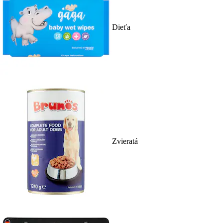
Dieťa
Zvieratá