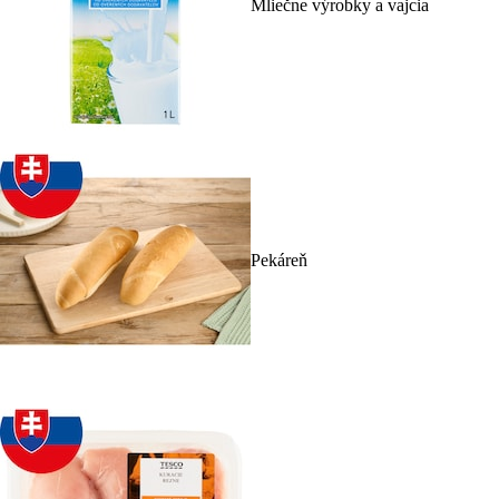
Mliečne výrobky a vajcia
Pekáreň