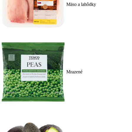
Mäso a lahôdky
Mrazené