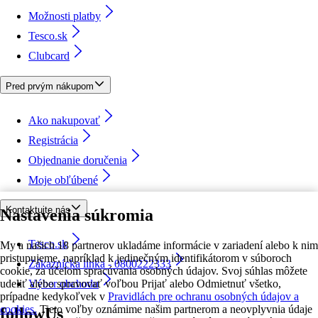
Možnosti platby
Tesco.sk
Clubcard
Pred prvým nákupom
Ako nakupovať
Registrácia
Objednanie doručenia
Moje obľúbené
Kontaktujte nás
Nastavenia súkromia
Tesco.sk
My a našich 18 partnerov ukladáme informácie v zariadení alebo k nim
pristupujeme, napríklad k jedinečným identifikátorom v súboroch
Zákaznícka linka - 0800222333
cookie, za účelom spracúvania osobných údajov. Svoj súhlas môžete
udeliť alebo spravovať voľbou Prijať alebo Odmietnuť všetko,
Výber obchodu
prípadne kedykoľvek v
Pravidlách pre ochranu osobných údajov a
cookies.
Tieto voľby oznámime našim partnerom a neovplyvnia údaje
followUs