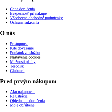
Cena doručenia
Bezpečnosť pri nákupe
Všeobecné obchodné podmienky
Ochrana súkromia
O nás
Prístupnosť
Kde dovážame
Poplatok za službu
Nastavenia cookies
Možnosti platby
Tesco.sk
Clubcard
Pred prvým nákupom
Ako nakupovať
Registrácia
Objednanie doručenia
Moje obľúbené