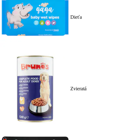
Dieťa
Zvieratá