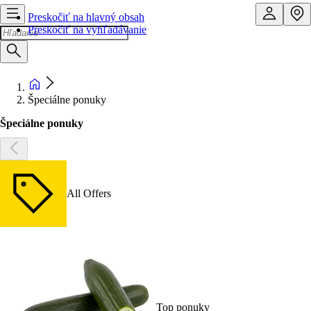
Preskočiť na hlavný obsah
Preskočiť na vyhľadávanie
Špeciálne ponuky
Špeciálne ponuky
All Offers
Top ponuky