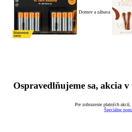
Domov a zábava
Ospravedlňujeme sa, akcia v te
Pre zobrazenie platných akcií,
Špeciálne pon