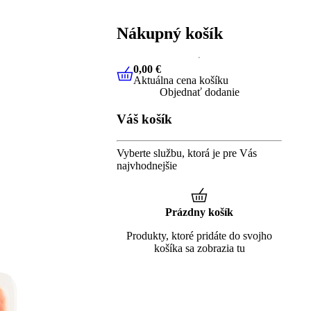
Nákupný košík
0,00 €
Aktuálna cena košíku
0,00 €
Aktuálna cena košíku
Objednať dodanie
Váš košík
Vyberte službu, ktorá je pre Vás
najvhodnejšie
Prázdny košík
Produkty, ktoré pridáte do svojho
košíka sa zobrazia tu