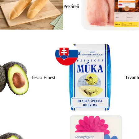
Pekáreň
Tesco Finest
Trvanl