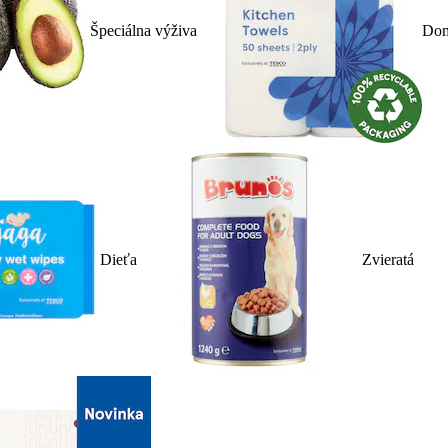
Špeciálna výživa
Dom
Dieťa
Zvieratá