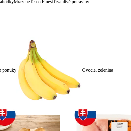
lahôdky
Mrazené
Tesco Finest
Trvanlivé potraviny
p ponuky
Ovocie, zelenina