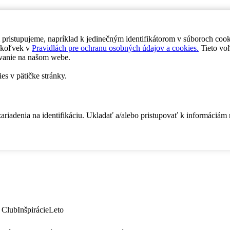
 pristupujeme, napríklad k jedinečným identifikátorom v súboroch coo
dykoľvek v
Pravidlách pre ochranu osobných údajov a cookies.
Tieto voľ
vanie na našom webe.
es v pätičke stránky.
zariadenia na identifikáciu. Ukladať a/alebo pristupovať k informáciám
 Club
Inšpirácie
Leto