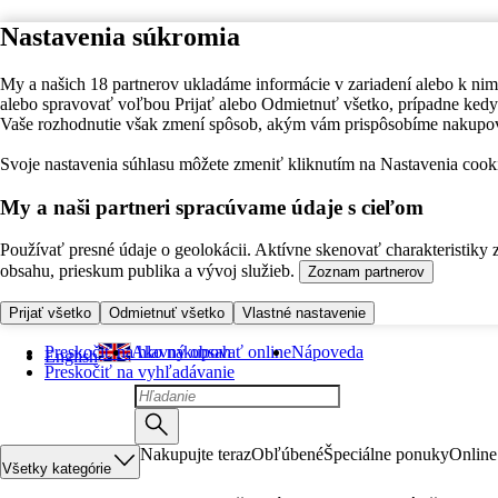
Nastavenia súkromia
My a našich 18 partnerov ukladáme informácie v zariadení alebo k nim
alebo spravovať voľbou Prijať alebo Odmietnuť všetko, prípadne ke
Vaše rozhodnutie však zmení spôsob, akým vám prispôsobíme nakupo
Svoje nastavenia súhlasu môžete zmeniť kliknutím na Nastavenia cooki
My a naši partneri spracúvame údaje s cieľom
Používať presné údaje o geolokácii. Aktívne skenovať charakteristiky 
obsahu, prieskum publika a vývoj služieb.
Zoznam partnerov
Prijať všetko
Odmietnuť všetko
Vlastné nastavenie
Preskočiť na hlavný obsah
Ako nakupovať online
Nápoveda
English
Preskočiť na vyhľadávanie
Nakupujte teraz
Obľúbené
Špeciálne ponuky
Online
Všetky kategórie