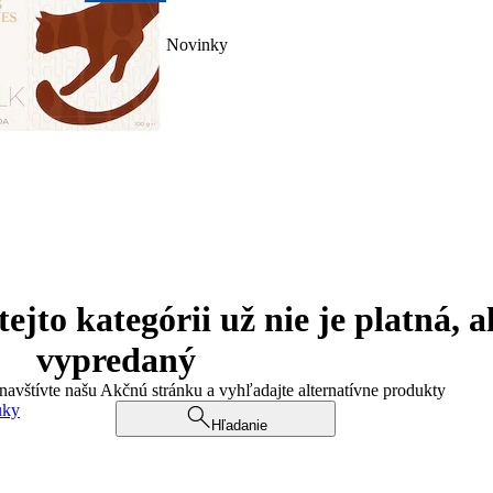
Novinky
jto kategórii už nie je platná, a
vypredaný
 navštívte našu Akčnú stránku a vyhľadajte alternatívne produkty
uky
Hľadanie