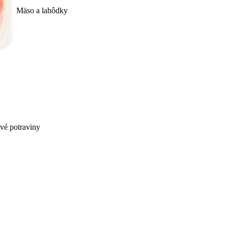
Mäso a lahôdky
ivé potraviny