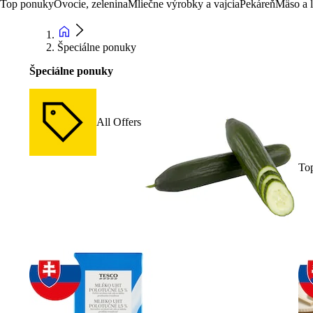
Top ponuky
Ovocie, zelenina
Mliečne výrobky a vajcia
Pekáreň
Mäso a 
Špeciálne ponuky
Špeciálne ponuky
All Offers
To