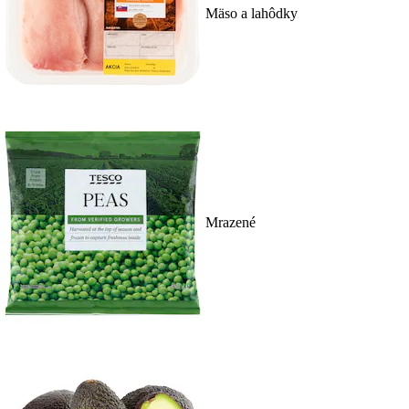
Mäso a lahôdky
Mrazené