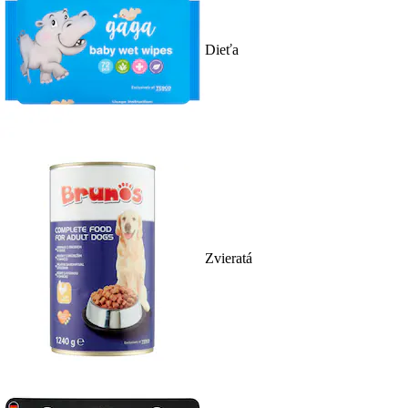
Dieťa
Zvieratá