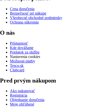
Cena doručenia
Bezpečnosť pri nákupe
Všeobecné obchodné podmienky
Ochrana súkromia
O nás
Prístupnosť
Kde dovážame
Poplatok za službu
Nastavenia cookies
Možnosti platby
Tesco.sk
Clubcard
Pred prvým nákupom
Ako nakupovať
Registrácia
Objednanie doručenia
Moje obľúbené