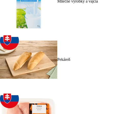
Mliečne výrobky a vajcia
Pekáreň