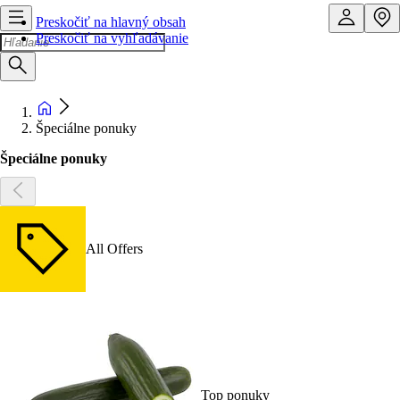
Preskočiť na hlavný obsah
Preskočiť na vyhľadávanie
Špeciálne ponuky
Špeciálne ponuky
All Offers
Top ponuky