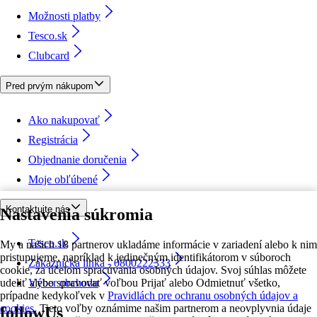
Možnosti platby
Tesco.sk
Clubcard
Pred prvým nákupom
Ako nakupovať
Registrácia
Objednanie doručenia
Moje obľúbené
Kontaktujte nás
Nastavenia súkromia
Tesco.sk
My a našich 18 partnerov ukladáme informácie v zariadení alebo k nim
pristupujeme, napríklad k jedinečným identifikátorom v súboroch
Zákaznícka linka - 0800222333
cookie, za účelom spracúvania osobných údajov. Svoj súhlas môžete
udeliť alebo spravovať voľbou Prijať alebo Odmietnuť všetko,
Výber obchodu
prípadne kedykoľvek v
Pravidlách pre ochranu osobných údajov a
cookies.
Tieto voľby oznámime našim partnerom a neovplyvnia údaje
followUs