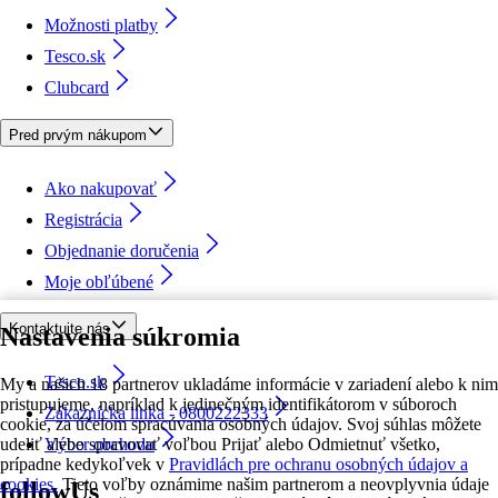
Možnosti platby
Tesco.sk
Clubcard
Pred prvým nákupom
Ako nakupovať
Registrácia
Objednanie doručenia
Moje obľúbené
Kontaktujte nás
Nastavenia súkromia
Tesco.sk
My a našich 18 partnerov ukladáme informácie v zariadení alebo k nim
pristupujeme, napríklad k jedinečným identifikátorom v súboroch
Zákaznícka linka - 0800222333
cookie, za účelom spracúvania osobných údajov. Svoj súhlas môžete
udeliť alebo spravovať voľbou Prijať alebo Odmietnuť všetko,
Výber obchodu
prípadne kedykoľvek v
Pravidlách pre ochranu osobných údajov a
cookies.
Tieto voľby oznámime našim partnerom a neovplyvnia údaje
followUs