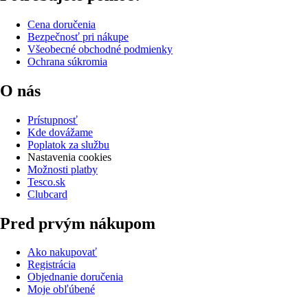
Cena doručenia
Bezpečnosť pri nákupe
Všeobecné obchodné podmienky
Ochrana súkromia
O nás
Prístupnosť
Kde dovážame
Poplatok za službu
Nastavenia cookies
Možnosti platby
Tesco.sk
Clubcard
Pred prvým nákupom
Ako nakupovať
Registrácia
Objednanie doručenia
Moje obľúbené