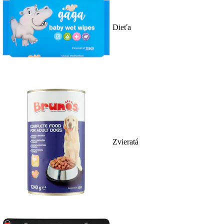
Dieťa
Zvieratá