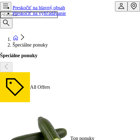
Preskočiť na hlavný obsah
Preskočiť na vyhľadávanie
Špeciálne ponuky
Špeciálne ponuky
All Offers
Top ponuky