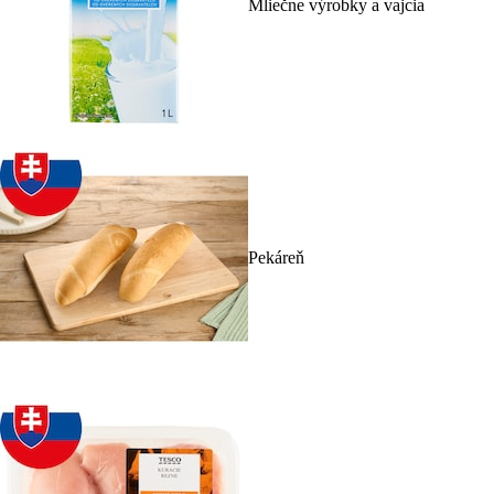
Mliečne výrobky a vajcia
Pekáreň