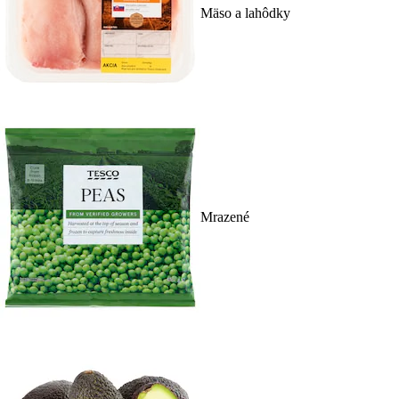
Mäso a lahôdky
Mrazené