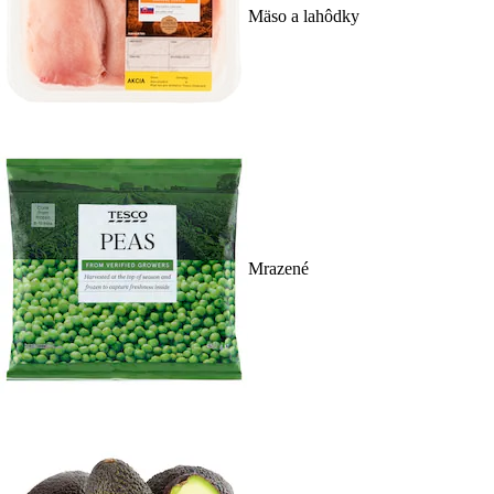
Mäso a lahôdky
Mrazené