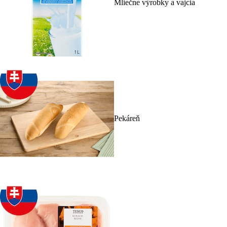
Mliečne výrobky a vajcia
Pekáreň