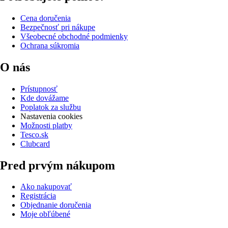
Cena doručenia
Bezpečnosť pri nákupe
Všeobecné obchodné podmienky
Ochrana súkromia
O nás
Prístupnosť
Kde dovážame
Poplatok za službu
Nastavenia cookies
Možnosti platby
Tesco.sk
Clubcard
Pred prvým nákupom
Ako nakupovať
Registrácia
Objednanie doručenia
Moje obľúbené