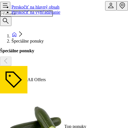
Preskočiť na hlavný obsah
Preskočiť na vyhľadávanie
Špeciálne ponuky
Špeciálne ponuky
All Offers
Top ponuky