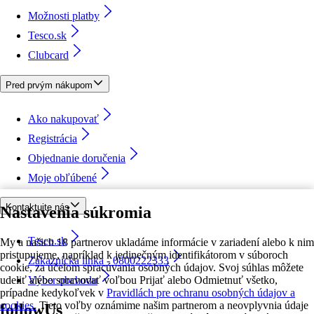
Možnosti platby
Tesco.sk
Clubcard
Pred prvým nákupom
Ako nakupovať
Registrácia
Objednanie doručenia
Moje obľúbené
Kontaktujte nás
Nastavenia súkromia
Tesco.sk
My a našich 18 partnerov ukladáme informácie v zariadení alebo k nim
pristupujeme, napríklad k jedinečným identifikátorom v súboroch
Zákaznícka linka - 0800222333
cookie, za účelom spracúvania osobných údajov. Svoj súhlas môžete
udeliť alebo spravovať voľbou Prijať alebo Odmietnuť všetko,
Výber obchodu
prípadne kedykoľvek v
Pravidlách pre ochranu osobných údajov a
cookies.
Tieto voľby oznámime našim partnerom a neovplyvnia údaje
followUs