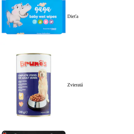
Dieťa
Zvieratá