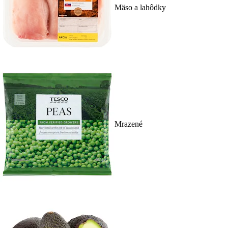
Mäso a lahôdky
Mrazené