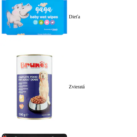
Dieťa
Zvieratá