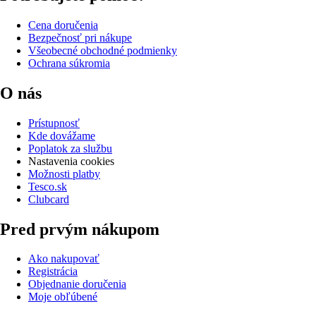
Cena doručenia
Bezpečnosť pri nákupe
Všeobecné obchodné podmienky
Ochrana súkromia
O nás
Prístupnosť
Kde dovážame
Poplatok za službu
Nastavenia cookies
Možnosti platby
Tesco.sk
Clubcard
Pred prvým nákupom
Ako nakupovať
Registrácia
Objednanie doručenia
Moje obľúbené