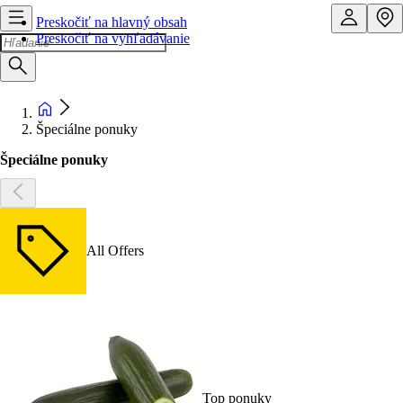
Preskočiť na hlavný obsah
Preskočiť na vyhľadávanie
Špeciálne ponuky
Špeciálne ponuky
All Offers
Top ponuky