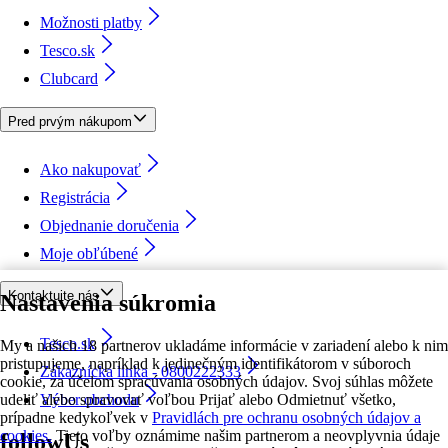
Možnosti platby
Tesco.sk
Clubcard
Pred prvým nákupom
Ako nakupovať
Registrácia
Objednanie doručenia
Moje obľúbené
Kontaktujte nás
Nastavenia súkromia
Tesco.sk
My a našich 18 partnerov ukladáme informácie v zariadení alebo k nim
pristupujeme, napríklad k jedinečným identifikátorom v súboroch
Zákaznícka linka - 0800222333
cookie, za účelom spracúvania osobných údajov. Svoj súhlas môžete
udeliť alebo spravovať voľbou Prijať alebo Odmietnuť všetko,
Výber obchodu
prípadne kedykoľvek v
Pravidlách pre ochranu osobných údajov a
cookies.
Tieto voľby oznámime našim partnerom a neovplyvnia údaje
followUs