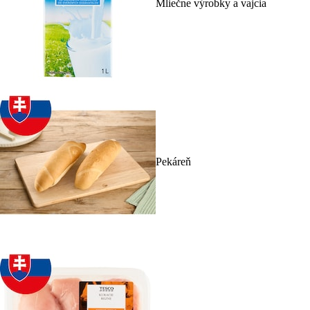
Mliečne výrobky a vajcia
Pekáreň