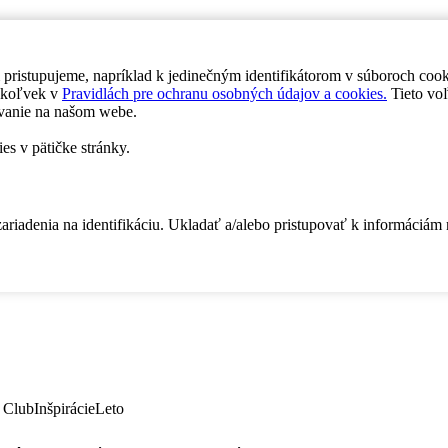
 pristupujeme, napríklad k jedinečným identifikátorom v súboroch coo
dykoľvek v
Pravidlách pre ochranu osobných údajov a cookies.
Tieto voľ
vanie na našom webe.
es v pätičke stránky.
zariadenia na identifikáciu. Ukladať a/alebo pristupovať k informáciám
 Club
Inšpirácie
Leto