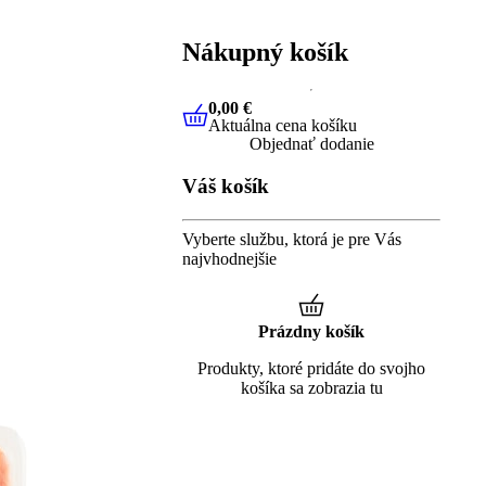
Nákupný košík
0,00 €
Aktuálna cena košíku
0,00 €
Aktuálna cena košíku
Objednať dodanie
Váš košík
Vyberte službu, ktorá je pre Vás
najvhodnejšie
Prázdny košík
Produkty, ktoré pridáte do svojho
košíka sa zobrazia tu