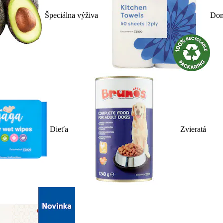
Špeciálna výživa
Dom
Dieťa
Zvieratá