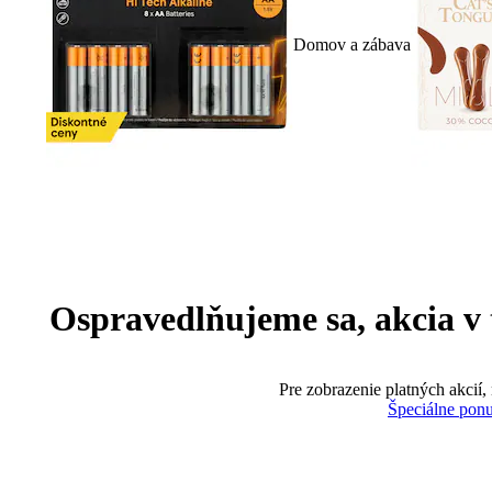
Domov a zábava
Ospravedlňujeme sa, akcia v te
Pre zobrazenie platných akcií,
Špeciálne pon