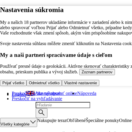
Nastavenia súkromia
My a našich 18 partnerov ukladáme informácie v zariadení alebo k nim
alebo spravovať voľbou Prijať alebo Odmietnuť všetko, prípadne ke
Vaše rozhodnutie však zmení spôsob, akým vám prispôsobíme nakupo
Svoje nastavenia súhlasu môžete zmeniť kliknutím na Nastavenia cooki
My a naši partneri spracúvame údaje s cieľom
Používať presné údaje o geolokácii. Aktívne skenovať charakteristiky 
obsahu, prieskum publika a vývoj služieb.
Zoznam partnerov
Prijať všetko
Odmietnuť všetko
Vlastné nastavenie
Preskočiť na hlavný obsah
Ako nakupovať online
Nápoveda
English
Preskočiť na vyhľadávanie
Nakupujte teraz
Obľúbené
Špeciálne ponuky
Online
Všetky kategórie