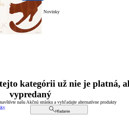
Novinky
jto kategórii už nie je platná, a
vypredaný
 navštívte našu Akčnú stránku a vyhľadajte alternatívne produkty
uky
Hľadanie