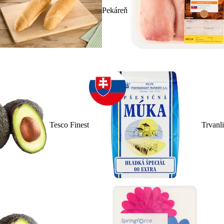
Pekáreň
Tesco Finest
Trvanl