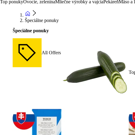
Top ponuky
Ovocie, zelenina
Mliečne výrobky a vajcia
Pekáreň
Mäso a 
Špeciálne ponuky
Špeciálne ponuky
All Offers
To