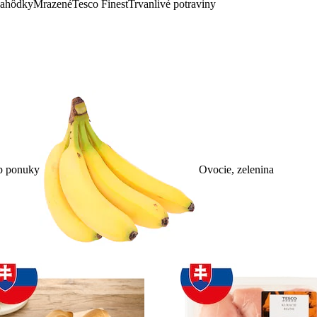
lahôdky
Mrazené
Tesco Finest
Trvanlivé potraviny
p ponuky
Ovocie, zelenina