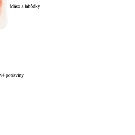
Mäso a lahôdky
ivé potraviny