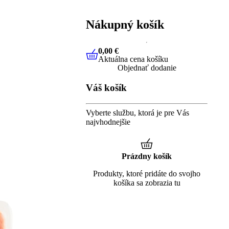
Nákupný košík
0,00 €
Aktuálna cena košíku
0,00 €
Aktuálna cena košíku
Objednať dodanie
Váš košík
Vyberte službu, ktorá je pre Vás
najvhodnejšie
Prázdny košík
Produkty, ktoré pridáte do svojho
košíka sa zobrazia tu