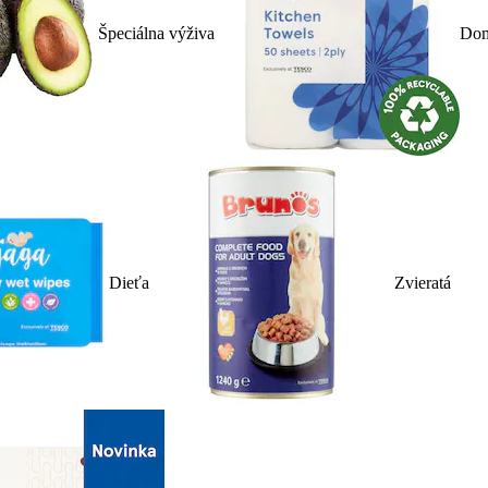
Špeciálna výživa
Dom
Dieťa
Zvieratá