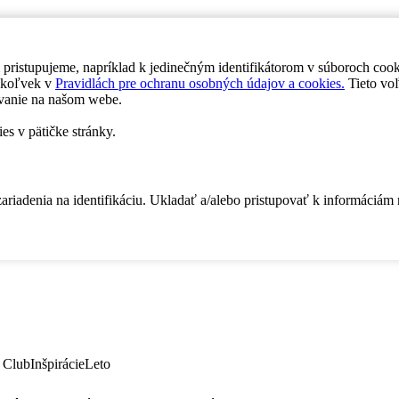
 pristupujeme, napríklad k jedinečným identifikátorom v súboroch coo
dykoľvek v
Pravidlách pre ochranu osobných údajov a cookies.
Tieto voľ
vanie na našom webe.
es v pätičke stránky.
zariadenia na identifikáciu. Ukladať a/alebo pristupovať k informáciám
 Club
Inšpirácie
Leto