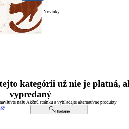
Novinky
jto kategórii už nie je platná, a
vypredaný
 navštívte našu Akčnú stránku a vyhľadajte alternatívne produkty
uky
Hľadanie