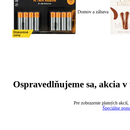
Domov a zábava
Ospravedlňujeme sa, akcia v te
Pre zobrazenie platných akcií,
Špeciálne pon