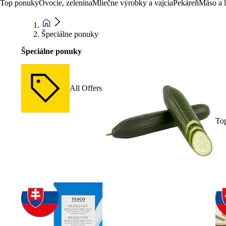
Top ponuky
Ovocie, zelenina
Mliečne výrobky a vajcia
Pekáreň
Mäso a 
Špeciálne ponuky
Špeciálne ponuky
All Offers
To