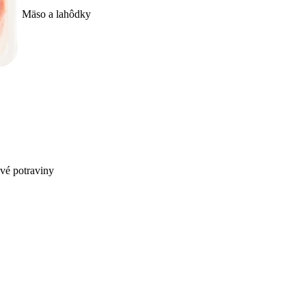
Mäso a lahôdky
ivé potraviny