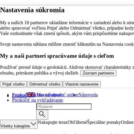
Nastavenia súkromia
My a našich 18 partnerov ukladáme informácie v zariadení alebo k nim
alebo spravovať voľbou Prijať alebo Odmietnuť všetko, prípadne ke
Vaše rozhodnutie však zmení spôsob, akým vám prispôsobíme nakupo
Svoje nastavenia súhlasu môžete zmeniť kliknutím na Nastavenia cooki
My a naši partneri spracúvame údaje s cieľom
Používať presné údaje o geolokácii. Aktívne skenovať charakteristiky 
obsahu, prieskum publika a vývoj služieb.
Zoznam partnerov
Prijať všetko
Odmietnuť všetko
Vlastné nastavenie
Preskočiť na hlavný obsah
Ako nakupovať online
Nápoveda
English
Preskočiť na vyhľadávanie
Nakupujte teraz
Obľúbené
Špeciálne ponuky
Online
Všetky kategórie