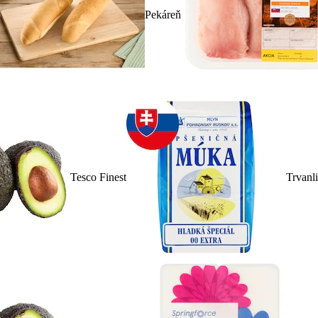
Pekáreň
Tesco Finest
Trvanl