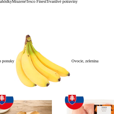
lahôdky
Mrazené
Tesco Finest
Trvanlivé potraviny
p ponuky
Ovocie, zelenina