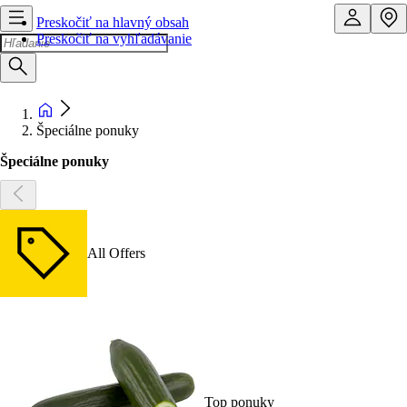
Preskočiť na hlavný obsah
Preskočiť na vyhľadávanie
Špeciálne ponuky
Špeciálne ponuky
All Offers
Top ponuky