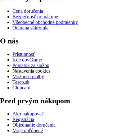
Cena doručenia
Bezpečnosť pri nákupe
Všeobecné obchodné podmienky
Ochrana súkromia
O nás
Prístupnosť
Kde dovážame
Poplatok za službu
Nastavenia cookies
Možnosti platby
Tesco.sk
Clubcard
Pred prvým nákupom
Ako nakupovať
Registrácia
Objednanie doručenia
Moje obľúbené