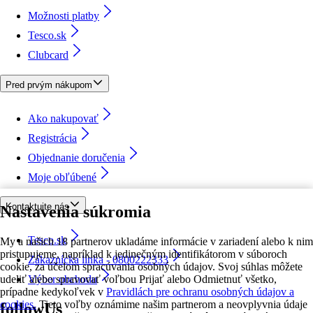
Možnosti platby
Tesco.sk
Clubcard
Pred prvým nákupom
Ako nakupovať
Registrácia
Objednanie doručenia
Moje obľúbené
Kontaktujte nás
Nastavenia súkromia
Tesco.sk
My a našich 18 partnerov ukladáme informácie v zariadení alebo k nim
pristupujeme, napríklad k jedinečným identifikátorom v súboroch
Zákaznícka linka - 0800222333
cookie, za účelom spracúvania osobných údajov. Svoj súhlas môžete
udeliť alebo spravovať voľbou Prijať alebo Odmietnuť všetko,
Výber obchodu
prípadne kedykoľvek v
Pravidlách pre ochranu osobných údajov a
cookies.
Tieto voľby oznámime našim partnerom a neovplyvnia údaje
followUs