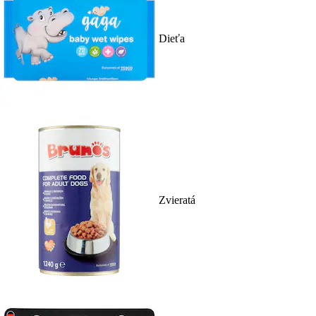
Dieťa
Zvieratá