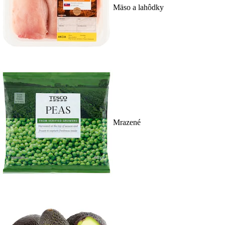
Mäso a lahôdky
Mrazené