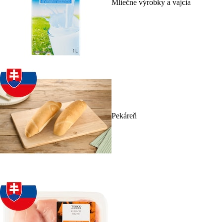
Mliečne výrobky a vajcia
Pekáreň