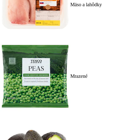
Mäso a lahôdky
Mrazené