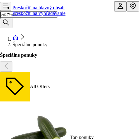
Preskočiť na hlavný obsah
Preskočiť na vyhľadávanie
Špeciálne ponuky
Špeciálne ponuky
All Offers
Top ponuky