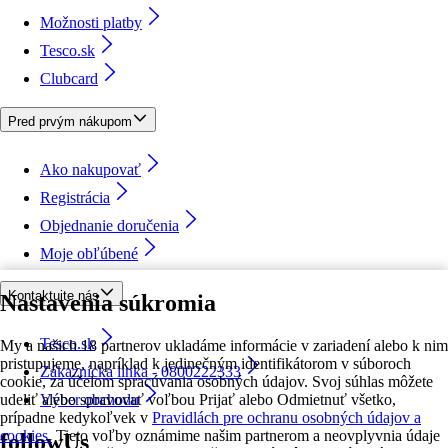
Možnosti platby
Tesco.sk
Clubcard
Pred prvým nákupom
Ako nakupovať
Registrácia
Objednanie doručenia
Moje obľúbené
Kontaktujte nás
Nastavenia súkromia
Tesco.sk
My a našich 18 partnerov ukladáme informácie v zariadení alebo k nim
pristupujeme, napríklad k jedinečným identifikátorom v súboroch
Zákaznícka linka - 0800222333
cookie, za účelom spracúvania osobných údajov. Svoj súhlas môžete
udeliť alebo spravovať voľbou Prijať alebo Odmietnuť všetko,
Výber obchodu
prípadne kedykoľvek v
Pravidlách pre ochranu osobných údajov a
cookies.
Tieto voľby oznámime našim partnerom a neovplyvnia údaje
followUs