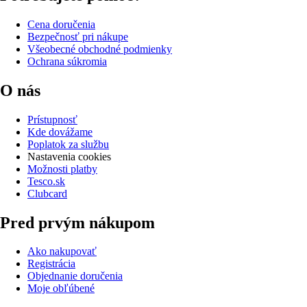
Cena doručenia
Bezpečnosť pri nákupe
Všeobecné obchodné podmienky
Ochrana súkromia
O nás
Prístupnosť
Kde dovážame
Poplatok za službu
Nastavenia cookies
Možnosti platby
Tesco.sk
Clubcard
Pred prvým nákupom
Ako nakupovať
Registrácia
Objednanie doručenia
Moje obľúbené