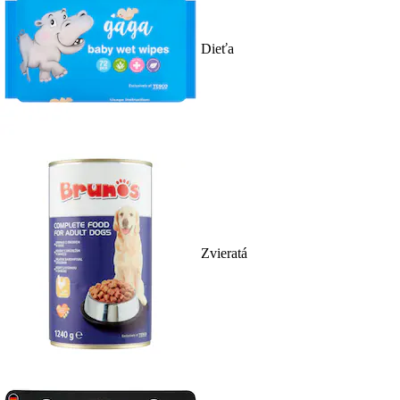
Dieťa
Zvieratá