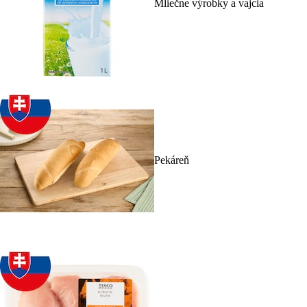
Mliečne výrobky a vajcia
Pekáreň