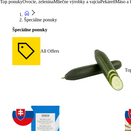
Top ponuky
Ovocie, zelenina
Mliečne výrobky a vajcia
Pekáreň
Mäso a 
Špeciálne ponuky
Špeciálne ponuky
All Offers
To