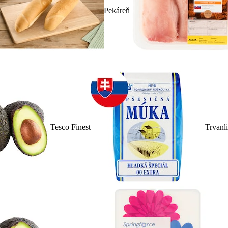
Pekáreň
Tesco Finest
Trvanl