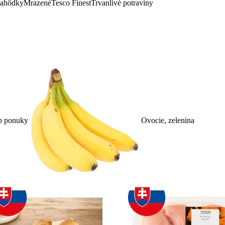
lahôdky
Mrazené
Tesco Finest
Trvanlivé potraviny
p ponuky
Ovocie, zelenina