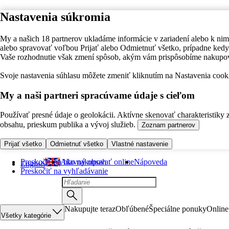
Nastavenia súkromia
My a našich 18 partnerov ukladáme informácie v zariadení alebo k nim
alebo spravovať voľbou Prijať alebo Odmietnuť všetko, prípadne ke
Vaše rozhodnutie však zmení spôsob, akým vám prispôsobíme nakupo
Svoje nastavenia súhlasu môžete zmeniť kliknutím na Nastavenia cooki
My a naši partneri spracúvame údaje s cieľom
Používať presné údaje o geolokácii. Aktívne skenovať charakteristiky 
obsahu, prieskum publika a vývoj služieb.
Zoznam partnerov
Prijať všetko
Odmietnuť všetko
Vlastné nastavenie
Preskočiť na hlavný obsah
Ako nakupovať online
Nápoveda
English
Preskočiť na vyhľadávanie
Nakupujte teraz
Obľúbené
Špeciálne ponuky
Online
Všetky kategórie