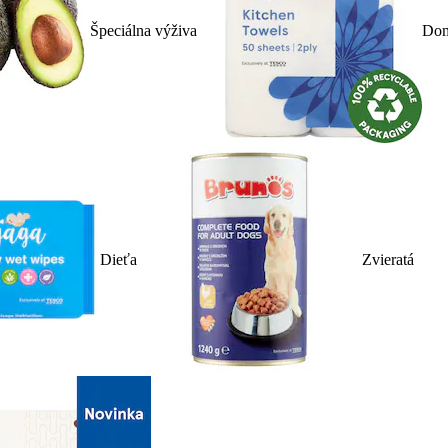
Špeciálna výživa
Dom
Dieťa
Zvieratá