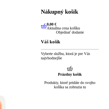
Nákupný košík
0,00 €
Aktuálna cena košíku
0,00 €
Aktuálna cena košíku
Objednať dodanie
Váš košík
Vyberte službu, ktorá je pre Vás
najvhodnejšie
Prázdny košík
Produkty, ktoré pridáte do svojho
košíka sa zobrazia tu