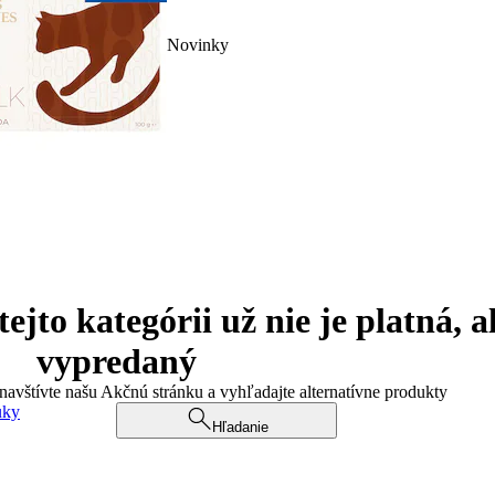
Novinky
jto kategórii už nie je platná, a
vypredaný
 navštívte našu Akčnú stránku a vyhľadajte alternatívne produkty
uky
Hľadanie