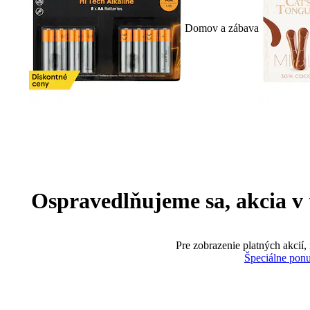
Domov a zábava
Ospravedlňujeme sa, akcia v te
Pre zobrazenie platných akcií,
Špeciálne pon