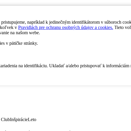
 pristupujeme, napríklad k jedinečným identifikátorom v súboroch coo
dykoľvek v
Pravidlách pre ochranu osobných údajov a cookies.
Tieto voľ
vanie na našom webe.
es v pätičke stránky.
zariadenia na identifikáciu. Ukladať a/alebo pristupovať k informáciám
 Club
Inšpirácie
Leto