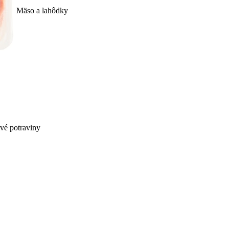
Mäso a lahôdky
ivé potraviny