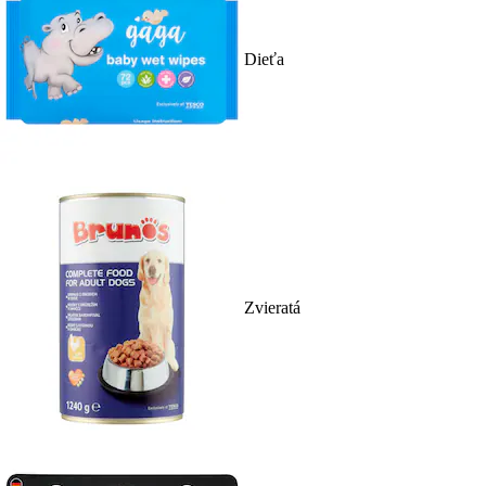
Dieťa
Zvieratá