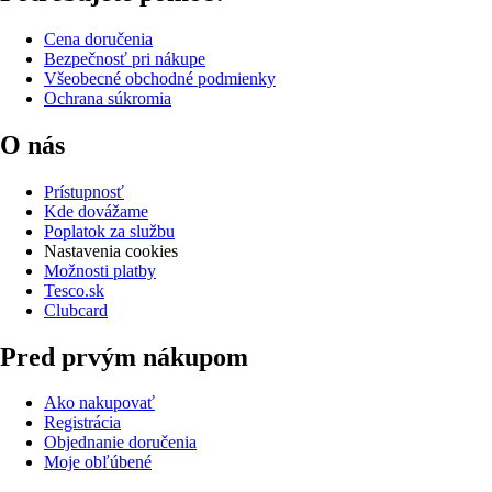
Cena doručenia
Bezpečnosť pri nákupe
Všeobecné obchodné podmienky
Ochrana súkromia
O nás
Prístupnosť
Kde dovážame
Poplatok za službu
Nastavenia cookies
Možnosti platby
Tesco.sk
Clubcard
Pred prvým nákupom
Ako nakupovať
Registrácia
Objednanie doručenia
Moje obľúbené