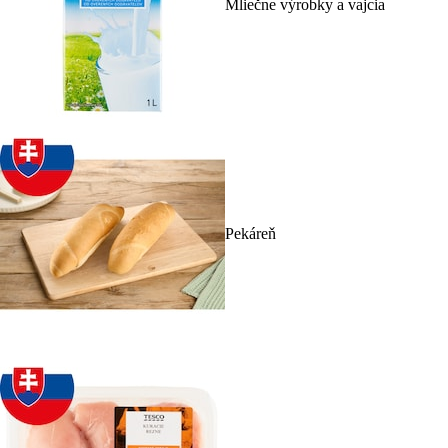
Mliečne výrobky a vajcia
Pekáreň