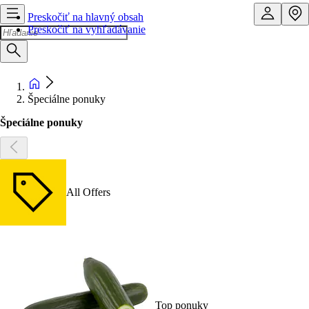
Preskočiť na hlavný obsah
Preskočiť na vyhľadávanie
Špeciálne ponuky
Špeciálne ponuky
All Offers
Top ponuky