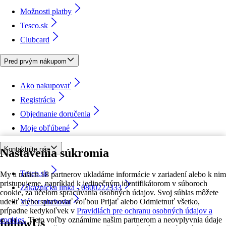
Možnosti platby
Tesco.sk
Clubcard
Pred prvým nákupom
Ako nakupovať
Registrácia
Objednanie doručenia
Moje obľúbené
Kontaktujte nás
Nastavenia súkromia
Tesco.sk
My a našich 18 partnerov ukladáme informácie v zariadení alebo k nim
pristupujeme, napríklad k jedinečným identifikátorom v súboroch
Zákaznícka linka - 0800222333
cookie, za účelom spracúvania osobných údajov. Svoj súhlas môžete
udeliť alebo spravovať voľbou Prijať alebo Odmietnuť všetko,
Výber obchodu
prípadne kedykoľvek v
Pravidlách pre ochranu osobných údajov a
cookies.
Tieto voľby oznámime našim partnerom a neovplyvnia údaje
followUs