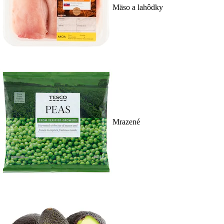
Mäso a lahôdky
Mrazené