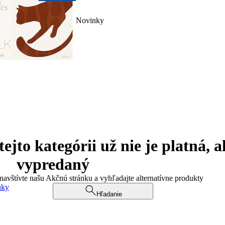
Novinky
jto kategórii už nie je platná, a
vypredaný
 navštívte našu Akčnú stránku a vyhľadajte alternatívne produkty
uky
Hľadanie