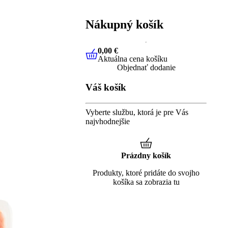
Nákupný košík
0,00 €
Aktuálna cena košíku
0,00 €
Aktuálna cena košíku
Objednať dodanie
Váš košík
Vyberte službu, ktorá je pre Vás
najvhodnejšie
Prázdny košík
Produkty, ktoré pridáte do svojho
košíka sa zobrazia tu