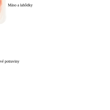
Mäso a lahôdky
ivé potraviny