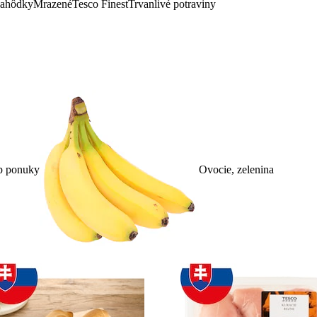
lahôdky
Mrazené
Tesco Finest
Trvanlivé potraviny
p ponuky
Ovocie, zelenina