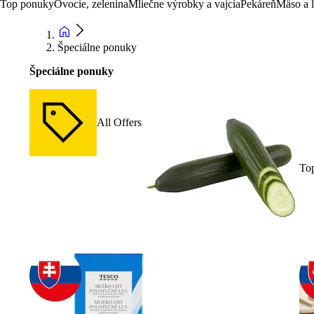
Top ponuky
Ovocie, zelenina
Mliečne výrobky a vajcia
Pekáreň
Mäso a 
Špeciálne ponuky
Špeciálne ponuky
All Offers
To