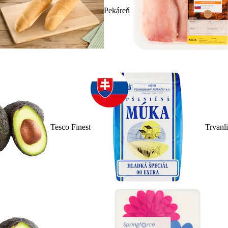
Pekáreň
Tesco Finest
Trvanl