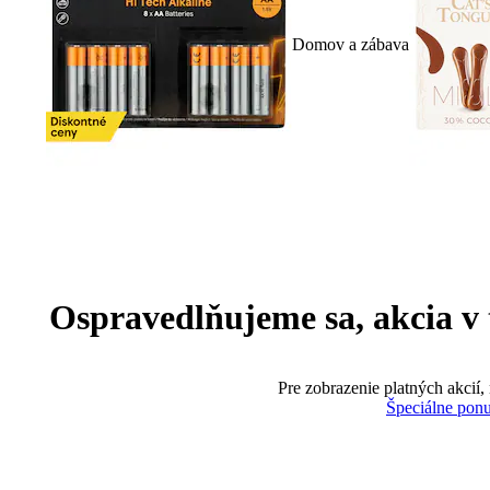
Domov a zábava
Ospravedlňujeme sa, akcia v te
Pre zobrazenie platných akcií,
Špeciálne pon