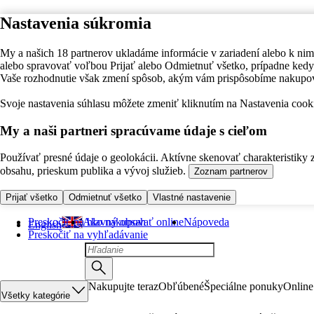
Nastavenia súkromia
My a našich 18 partnerov ukladáme informácie v zariadení alebo k nim
alebo spravovať voľbou Prijať alebo Odmietnuť všetko, prípadne ke
Vaše rozhodnutie však zmení spôsob, akým vám prispôsobíme nakupo
Svoje nastavenia súhlasu môžete zmeniť kliknutím na Nastavenia cooki
My a naši partneri spracúvame údaje s cieľom
Používať presné údaje o geolokácii. Aktívne skenovať charakteristiky 
obsahu, prieskum publika a vývoj služieb.
Zoznam partnerov
Prijať všetko
Odmietnuť všetko
Vlastné nastavenie
Preskočiť na hlavný obsah
Ako nakupovať online
Nápoveda
English
Preskočiť na vyhľadávanie
Nakupujte teraz
Obľúbené
Špeciálne ponuky
Online
Všetky kategórie