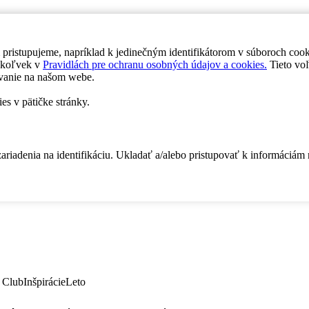
 pristupujeme, napríklad k jedinečným identifikátorom v súboroch coo
dykoľvek v
Pravidlách pre ochranu osobných údajov a cookies.
Tieto voľ
vanie na našom webe.
es v pätičke stránky.
zariadenia na identifikáciu. Ukladať a/alebo pristupovať k informáciám
 Club
Inšpirácie
Leto