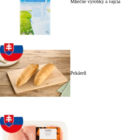
Mliečne výrobky a vajcia
Pekáreň