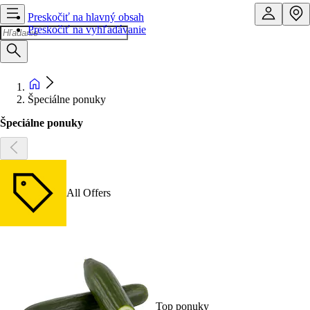
Preskočiť na hlavný obsah
Preskočiť na vyhľadávanie
Špeciálne ponuky
Špeciálne ponuky
All Offers
Top ponuky