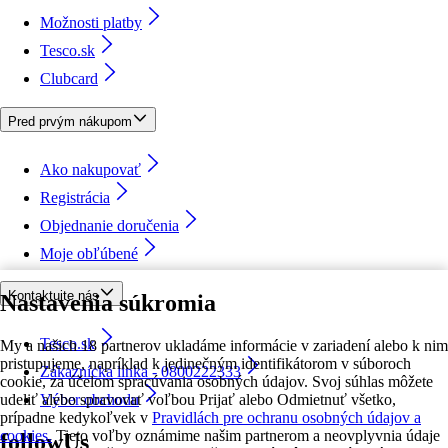
Možnosti platby
Tesco.sk
Clubcard
Pred prvým nákupom
Ako nakupovať
Registrácia
Objednanie doručenia
Moje obľúbené
Kontaktujte nás
Nastavenia súkromia
Tesco.sk
My a našich 18 partnerov ukladáme informácie v zariadení alebo k nim
pristupujeme, napríklad k jedinečným identifikátorom v súboroch
Zákaznícka linka - 0800222333
cookie, za účelom spracúvania osobných údajov. Svoj súhlas môžete
udeliť alebo spravovať voľbou Prijať alebo Odmietnuť všetko,
Výber obchodu
prípadne kedykoľvek v
Pravidlách pre ochranu osobných údajov a
cookies.
Tieto voľby oznámime našim partnerom a neovplyvnia údaje
followUs