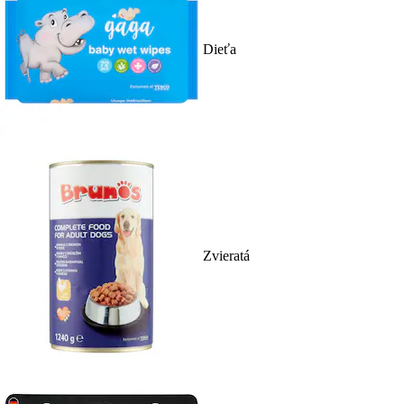
Dieťa
Zvieratá