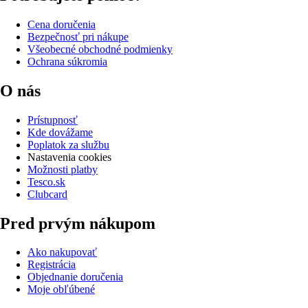
Cena doručenia
Bezpečnosť pri nákupe
Všeobecné obchodné podmienky
Ochrana súkromia
O nás
Prístupnosť
Kde dovážame
Poplatok za službu
Nastavenia cookies
Možnosti platby
Tesco.sk
Clubcard
Pred prvým nákupom
Ako nakupovať
Registrácia
Objednanie doručenia
Moje obľúbené