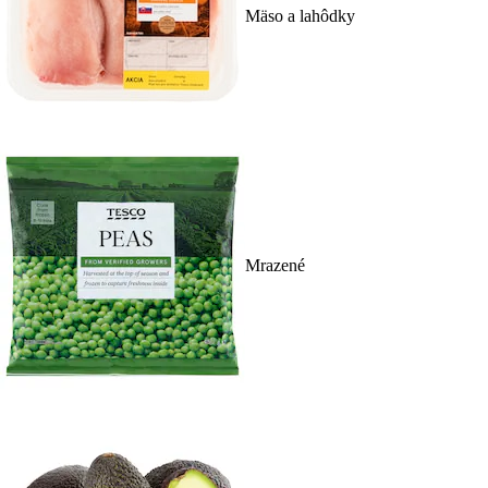
Mäso a lahôdky
Mrazené