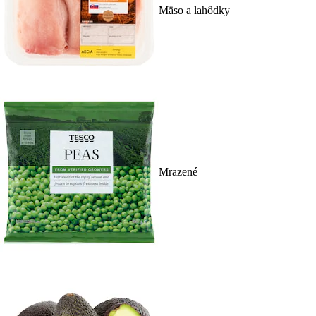
Mäso a lahôdky
Mrazené