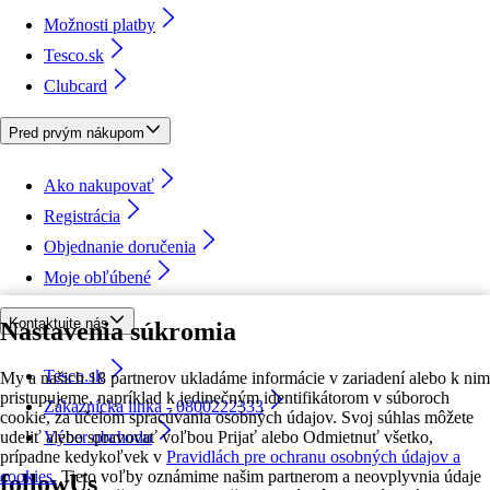
Možnosti platby
Tesco.sk
Clubcard
Pred prvým nákupom
Ako nakupovať
Registrácia
Objednanie doručenia
Moje obľúbené
Kontaktujte nás
Nastavenia súkromia
Tesco.sk
My a našich 18 partnerov ukladáme informácie v zariadení alebo k nim
pristupujeme, napríklad k jedinečným identifikátorom v súboroch
Zákaznícka linka - 0800222333
cookie, za účelom spracúvania osobných údajov. Svoj súhlas môžete
udeliť alebo spravovať voľbou Prijať alebo Odmietnuť všetko,
Výber obchodu
prípadne kedykoľvek v
Pravidlách pre ochranu osobných údajov a
cookies.
Tieto voľby oznámime našim partnerom a neovplyvnia údaje
followUs