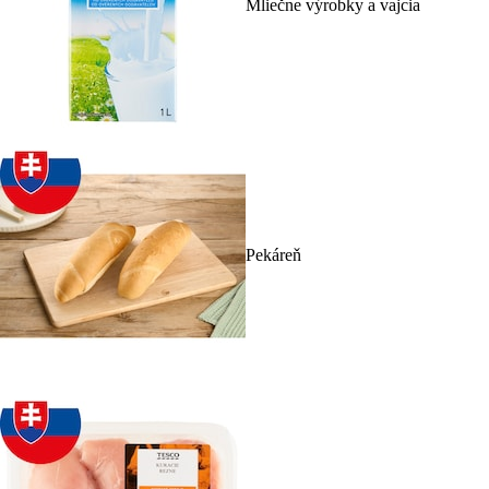
Mliečne výrobky a vajcia
Pekáreň