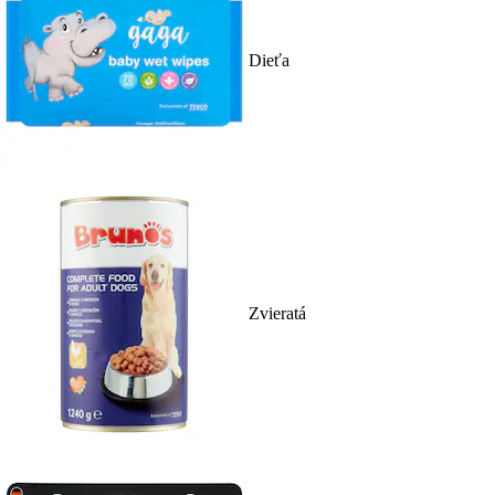
Dieťa
Zvieratá