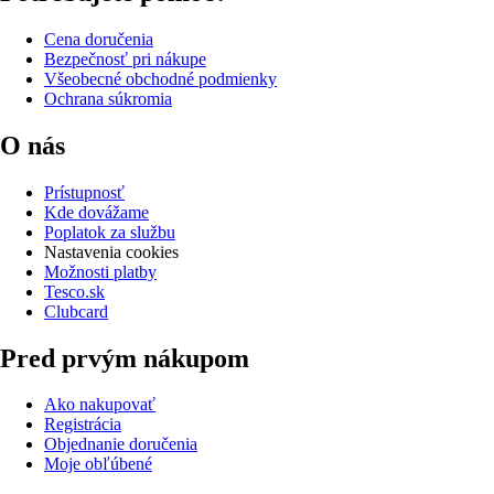
Cena doručenia
Bezpečnosť pri nákupe
Všeobecné obchodné podmienky
Ochrana súkromia
O nás
Prístupnosť
Kde dovážame
Poplatok za službu
Nastavenia cookies
Možnosti platby
Tesco.sk
Clubcard
Pred prvým nákupom
Ako nakupovať
Registrácia
Objednanie doručenia
Moje obľúbené