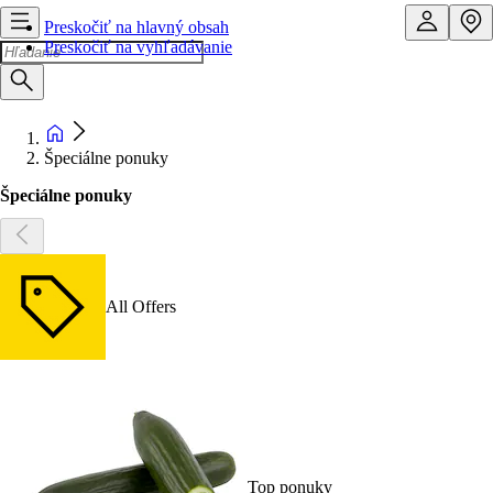
Preskočiť na hlavný obsah
Preskočiť na vyhľadávanie
Špeciálne ponuky
Špeciálne ponuky
All Offers
Top ponuky