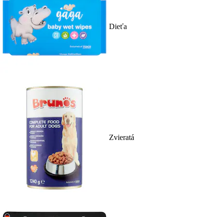
Dieťa
Zvieratá