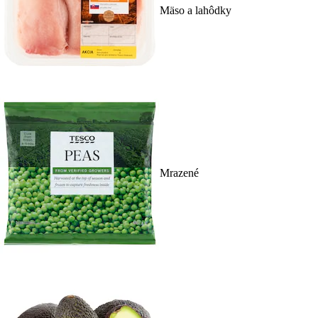
Mäso a lahôdky
Mrazené