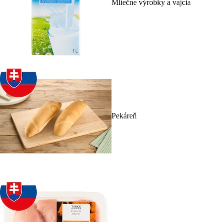
Mliečne výrobky a vajcia
Pekáreň