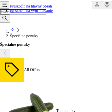
Preskočiť na hlavný obsah
Preskočiť na vyhľadávanie
Špeciálne ponuky
Špeciálne ponuky
All Offers
Top ponuky