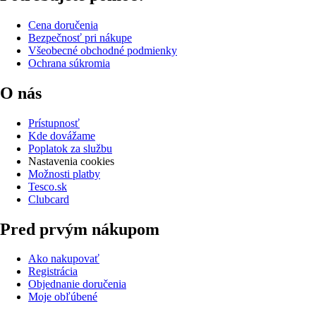
Cena doručenia
Bezpečnosť pri nákupe
Všeobecné obchodné podmienky
Ochrana súkromia
O nás
Prístupnosť
Kde dovážame
Poplatok za službu
Nastavenia cookies
Možnosti platby
Tesco.sk
Clubcard
Pred prvým nákupom
Ako nakupovať
Registrácia
Objednanie doručenia
Moje obľúbené