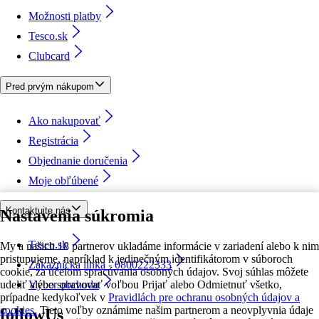
Možnosti platby
Tesco.sk
Clubcard
Pred prvým nákupom
Ako nakupovať
Registrácia
Objednanie doručenia
Moje obľúbené
Kontaktujte nás
Nastavenia súkromia
Tesco.sk
My a našich 18 partnerov ukladáme informácie v zariadení alebo k nim
pristupujeme, napríklad k jedinečným identifikátorom v súboroch
Zákaznícka linka - 0800222333
cookie, za účelom spracúvania osobných údajov. Svoj súhlas môžete
udeliť alebo spravovať voľbou Prijať alebo Odmietnuť všetko,
Výber obchodu
prípadne kedykoľvek v
Pravidlách pre ochranu osobných údajov a
cookies.
Tieto voľby oznámime našim partnerom a neovplyvnia údaje
followUs