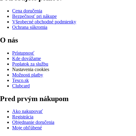
Cena doručenia
Bezpečnosť pri nákupe
Všeobecné obchodné podmienky
Ochrana súkromia
O nás
Prístupnosť
Kde dovážame
Poplatok za službu
Nastavenia cookies
Možnosti platby
Tesco.sk
Clubcard
Pred prvým nákupom
Ako nakupovať
Registrácia
Objednanie doručenia
Moje obľúbené