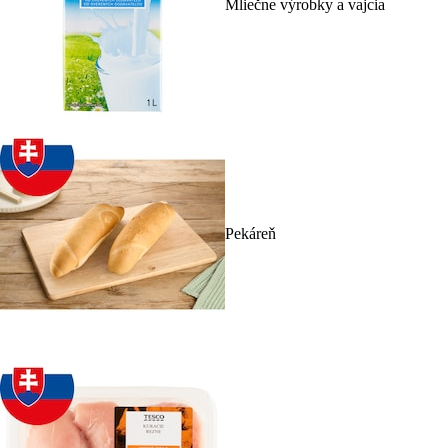
Mliečne výrobky a vajcia
Pekáreň