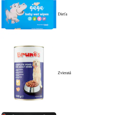
Dieťa
Zvieratá