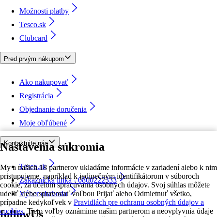
Možnosti platby
Tesco.sk
Clubcard
Pred prvým nákupom
Ako nakupovať
Registrácia
Objednanie doručenia
Moje obľúbené
Kontaktujte nás
Nastavenia súkromia
Tesco.sk
My a našich 18 partnerov ukladáme informácie v zariadení alebo k nim
pristupujeme, napríklad k jedinečným identifikátorom v súboroch
Zákaznícka linka - 0800222333
cookie, za účelom spracúvania osobných údajov. Svoj súhlas môžete
udeliť alebo spravovať voľbou Prijať alebo Odmietnuť všetko,
Výber obchodu
prípadne kedykoľvek v
Pravidlách pre ochranu osobných údajov a
cookies.
Tieto voľby oznámime našim partnerom a neovplyvnia údaje
followUs