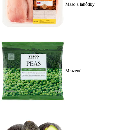
Mäso a lahôdky
Mrazené