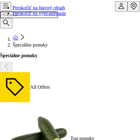
Preskočiť na hlavný obsah
Preskočiť na vyhľadávanie
Špeciálne ponuky
Špeciálne ponuky
All Offers
Top ponuky