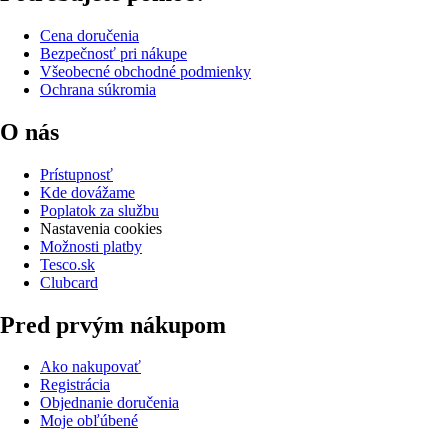
Cena doručenia
Bezpečnosť pri nákupe
Všeobecné obchodné podmienky
Ochrana súkromia
O nás
Prístupnosť
Kde dovážame
Poplatok za službu
Nastavenia cookies
Možnosti platby
Tesco.sk
Clubcard
Pred prvým nákupom
Ako nakupovať
Registrácia
Objednanie doručenia
Moje obľúbené