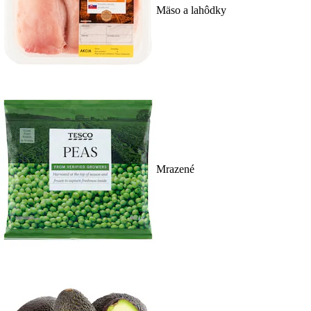
Mäso a lahôdky
Mrazené