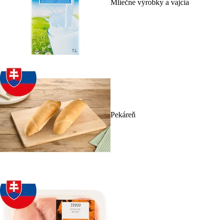
Mliečne výrobky a vajcia
Pekáreň