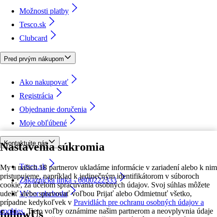
Možnosti platby
Tesco.sk
Clubcard
Pred prvým nákupom
Ako nakupovať
Registrácia
Objednanie doručenia
Moje obľúbené
Kontaktujte nás
Nastavenia súkromia
Tesco.sk
My a našich 18 partnerov ukladáme informácie v zariadení alebo k nim
pristupujeme, napríklad k jedinečným identifikátorom v súboroch
Zákaznícka linka - 0800222333
cookie, za účelom spracúvania osobných údajov. Svoj súhlas môžete
udeliť alebo spravovať voľbou Prijať alebo Odmietnuť všetko,
Výber obchodu
prípadne kedykoľvek v
Pravidlách pre ochranu osobných údajov a
cookies.
Tieto voľby oznámime našim partnerom a neovplyvnia údaje
followUs