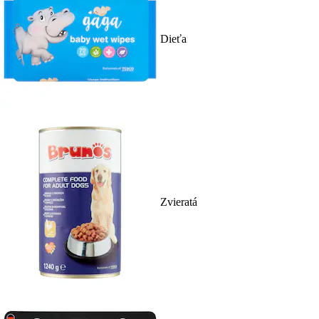
Dieťa
Zvieratá