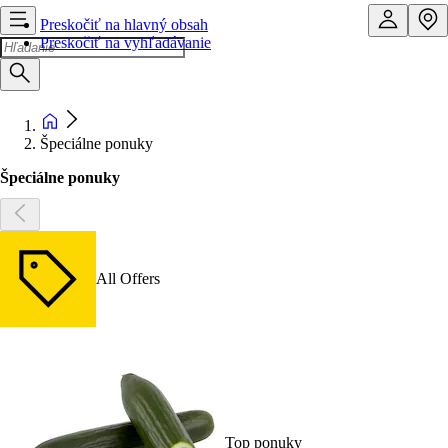
Preskočiť na hlavný obsah
Preskočiť na vyhľadávanie
Špeciálne ponuky
Špeciálne ponuky
All Offers
Top ponuky