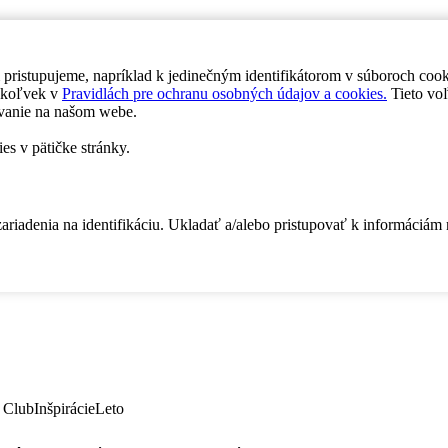
 pristupujeme, napríklad k jedinečným identifikátorom v súboroch coo
dykoľvek v
Pravidlách pre ochranu osobných údajov a cookies.
Tieto voľ
vanie na našom webe.
es v pätičke stránky.
zariadenia na identifikáciu. Ukladať a/alebo pristupovať k informáciám
 Club
Inšpirácie
Leto