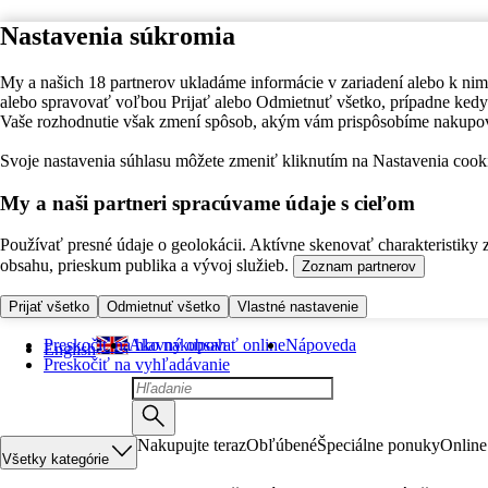
Nastavenia súkromia
My a našich 18 partnerov ukladáme informácie v zariadení alebo k nim
alebo spravovať voľbou Prijať alebo Odmietnuť všetko, prípadne ke
Vaše rozhodnutie však zmení spôsob, akým vám prispôsobíme nakupo
Svoje nastavenia súhlasu môžete zmeniť kliknutím na Nastavenia cooki
My a naši partneri spracúvame údaje s cieľom
Používať presné údaje o geolokácii. Aktívne skenovať charakteristiky 
obsahu, prieskum publika a vývoj služieb.
Zoznam partnerov
Prijať všetko
Odmietnuť všetko
Vlastné nastavenie
Preskočiť na hlavný obsah
Ako nakupovať online
Nápoveda
English
Preskočiť na vyhľadávanie
Nakupujte teraz
Obľúbené
Špeciálne ponuky
Online
Všetky kategórie