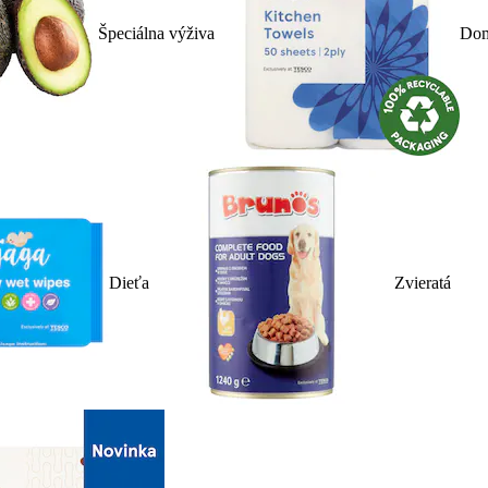
Špeciálna výživa
Dom
Dieťa
Zvieratá