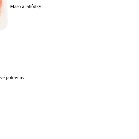
Mäso a lahôdky
ivé potraviny