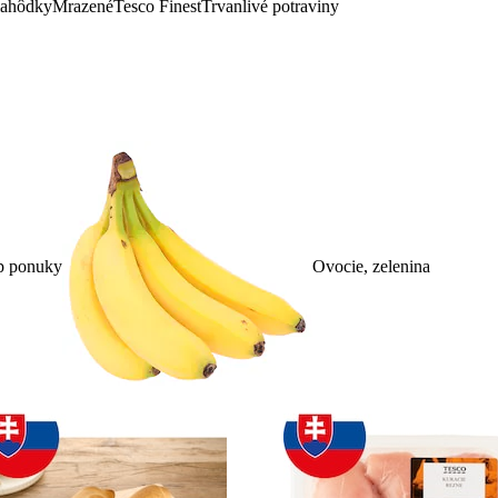
lahôdky
Mrazené
Tesco Finest
Trvanlivé potraviny
p ponuky
Ovocie, zelenina