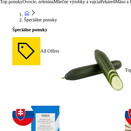
Top ponuky
Ovocie, zelenina
Mliečne výrobky a vajcia
Pekáreň
Mäso a 
Špeciálne ponuky
Špeciálne ponuky
All Offers
To