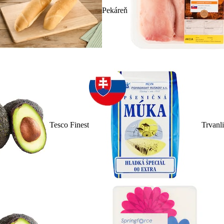
Pekáreň
Tesco Finest
Trvanl