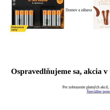
Domov a zábava
Ospravedlňujeme sa, akcia v te
Pre zobrazenie platných akcií,
Špeciálne pon