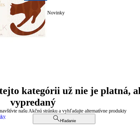
Novinky
jto kategórii už nie je platná, a
vypredaný
 navštívte našu Akčnú stránku a vyhľadajte alternatívne produkty
uky
Hľadanie