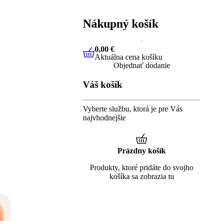
Nákupný košík
0,00 €
Aktuálna cena košíku
0,00 €
Aktuálna cena košíku
Objednať dodanie
Váš košík
Vyberte službu, ktorá je pre Vás
najvhodnejšie
Prázdny košík
Produkty, ktoré pridáte do svojho
košíka sa zobrazia tu