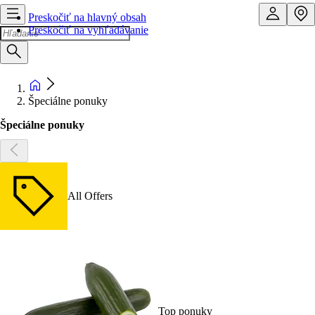
Preskočiť na hlavný obsah
Preskočiť na vyhľadávanie
Špeciálne ponuky
Špeciálne ponuky
All Offers
Top ponuky