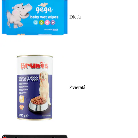
Dieťa
Zvieratá