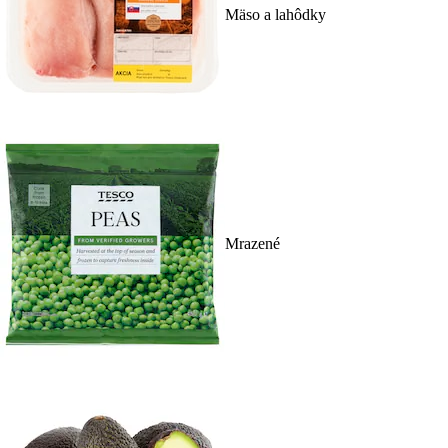
Mäso a lahôdky
Mrazené