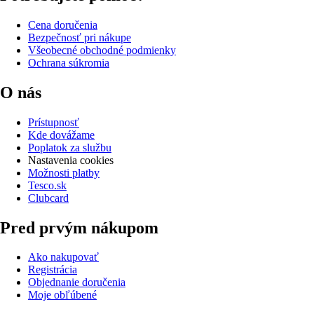
Cena doručenia
Bezpečnosť pri nákupe
Všeobecné obchodné podmienky
Ochrana súkromia
O nás
Prístupnosť
Kde dovážame
Poplatok za službu
Nastavenia cookies
Možnosti platby
Tesco.sk
Clubcard
Pred prvým nákupom
Ako nakupovať
Registrácia
Objednanie doručenia
Moje obľúbené