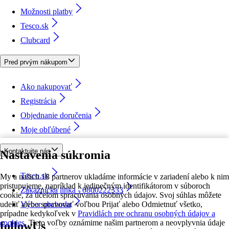
Možnosti platby
Tesco.sk
Clubcard
Pred prvým nákupom
Ako nakupovať
Registrácia
Objednanie doručenia
Moje obľúbené
Kontaktujte nás
Nastavenia súkromia
Tesco.sk
My a našich 18 partnerov ukladáme informácie v zariadení alebo k nim
pristupujeme, napríklad k jedinečným identifikátorom v súboroch
Zákaznícka linka - 0800222333
cookie, za účelom spracúvania osobných údajov. Svoj súhlas môžete
udeliť alebo spravovať voľbou Prijať alebo Odmietnuť všetko,
Výber obchodu
prípadne kedykoľvek v
Pravidlách pre ochranu osobných údajov a
cookies.
Tieto voľby oznámime našim partnerom a neovplyvnia údaje
followUs