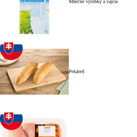
Mliečne výrobky a vajcia
Pekáreň