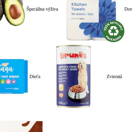
Špeciálna výživa
Dom
Dieťa
Zvieratá