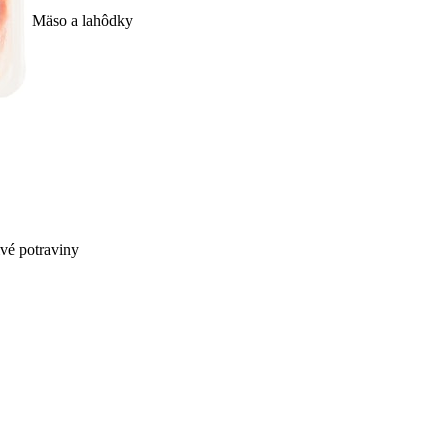
Mäso a lahôdky
ivé potraviny