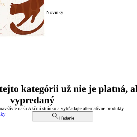
Novinky
jto kategórii už nie je platná, a
vypredaný
 navštívte našu Akčnú stránku a vyhľadajte alternatívne produkty
uky
Hľadanie