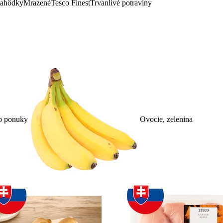
lahôdky
Mrazené
Tesco Finest
Trvanlivé potraviny
p ponuky
Ovocie, zelenina