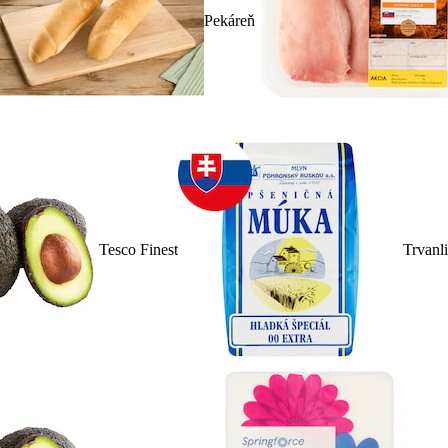
Pekáreň
Tesco Finest
Trvanl