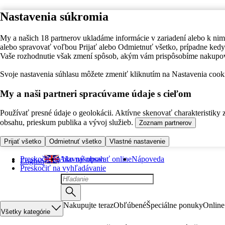
Nastavenia súkromia
My a našich 18 partnerov ukladáme informácie v zariadení alebo k nim
alebo spravovať voľbou Prijať alebo Odmietnuť všetko, prípadne ke
Vaše rozhodnutie však zmení spôsob, akým vám prispôsobíme nakupo
Svoje nastavenia súhlasu môžete zmeniť kliknutím na Nastavenia cooki
My a naši partneri spracúvame údaje s cieľom
Používať presné údaje o geolokácii. Aktívne skenovať charakteristiky 
obsahu, prieskum publika a vývoj služieb.
Zoznam partnerov
Prijať všetko
Odmietnuť všetko
Vlastné nastavenie
Preskočiť na hlavný obsah
Ako nakupovať online
Nápoveda
English
Preskočiť na vyhľadávanie
Nakupujte teraz
Obľúbené
Špeciálne ponuky
Online
Všetky kategórie