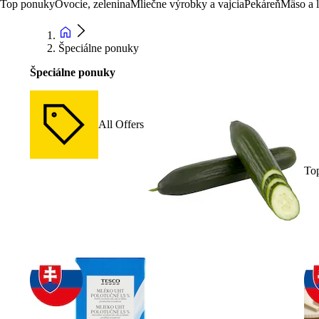
Top ponuky
Ovocie, zelenina
Mliečne výrobky a vajcia
Pekáreň
Mäso a 
Špeciálne ponuky
Špeciálne ponuky
All Offers
To