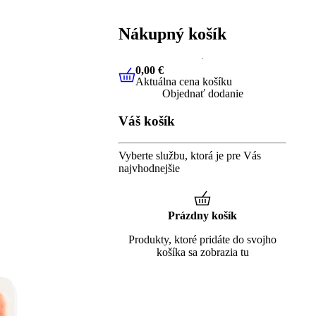
Nákupný košík
0,00 €
Aktuálna cena košíku
0,00 €
Aktuálna cena košíku
Objednať dodanie
Váš košík
Vyberte službu, ktorá je pre Vás
najvhodnejšie
Prázdny košík
Produkty, ktoré pridáte do svojho
košíka sa zobrazia tu