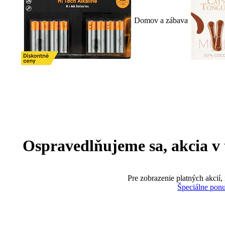
Domov a zábava
Ospravedlňujeme sa, akcia v te
Pre zobrazenie platných akcií,
Špeciálne pon