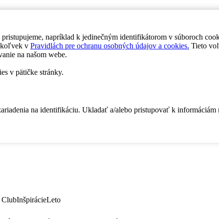
 pristupujeme, napríklad k jedinečným identifikátorom v súboroch coo
dykoľvek v
Pravidlách pre ochranu osobných údajov a cookies.
Tieto voľ
vanie na našom webe.
es v pätičke stránky.
zariadenia na identifikáciu. Ukladať a/alebo pristupovať k informáciám
 Club
Inšpirácie
Leto