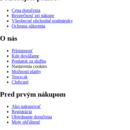
Cena doručenia
Bezpečnosť pri nákupe
Všeobecné obchodné podmienky
Ochrana súkromia
O nás
Prístupnosť
Kde dovážame
Poplatok za službu
Nastavenia cookies
Možnosti platby
Tesco.sk
Clubcard
Pred prvým nákupom
Ako nakupovať
Registrácia
Objednanie doručenia
Moje obľúbené