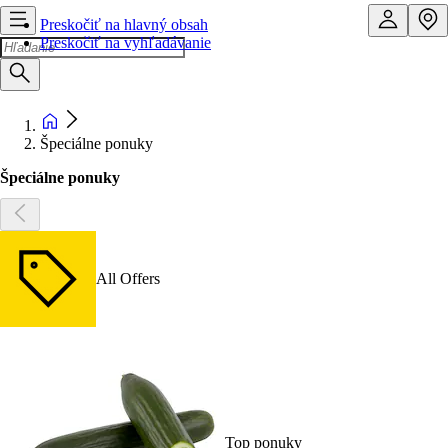
Preskočiť na hlavný obsah
Preskočiť na vyhľadávanie
Špeciálne ponuky
Špeciálne ponuky
All Offers
Top ponuky