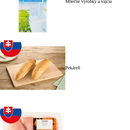
Mliečne výrobky a vajcia
Pekáreň