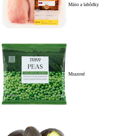
Mäso a lahôdky
Mrazené