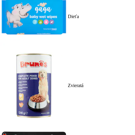
Dieťa
Zvieratá