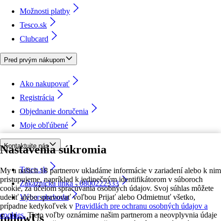
Možnosti platby
Tesco.sk
Clubcard
Pred prvým nákupom
Ako nakupovať
Registrácia
Objednanie doručenia
Moje obľúbené
Kontaktujte nás
Nastavenia súkromia
Tesco.sk
My a našich 18 partnerov ukladáme informácie v zariadení alebo k nim
pristupujeme, napríklad k jedinečným identifikátorom v súboroch
Zákaznícka linka - 0800222333
cookie, za účelom spracúvania osobných údajov. Svoj súhlas môžete
udeliť alebo spravovať voľbou Prijať alebo Odmietnuť všetko,
Výber obchodu
prípadne kedykoľvek v
Pravidlách pre ochranu osobných údajov a
cookies.
Tieto voľby oznámime našim partnerom a neovplyvnia údaje
followUs