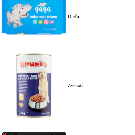
Dieťa
Zvieratá