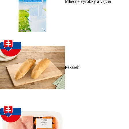
Mliečne výrobky a vajcia
Pekáreň