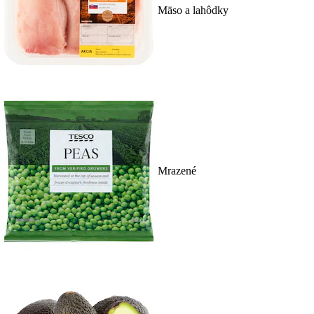
Mäso a lahôdky
Mrazené