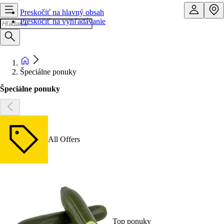
Preskočiť na hlavný obsah
Preskočiť na vyhľadávanie
Špeciálne ponuky
Špeciálne ponuky
All Offers
Top ponuky