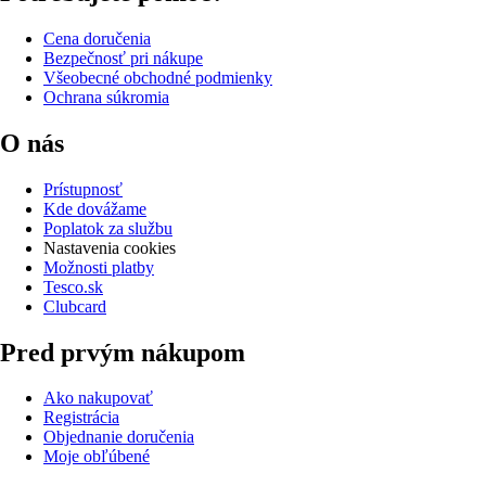
Cena doručenia
Bezpečnosť pri nákupe
Všeobecné obchodné podmienky
Ochrana súkromia
O nás
Prístupnosť
Kde dovážame
Poplatok za službu
Nastavenia cookies
Možnosti platby
Tesco.sk
Clubcard
Pred prvým nákupom
Ako nakupovať
Registrácia
Objednanie doručenia
Moje obľúbené