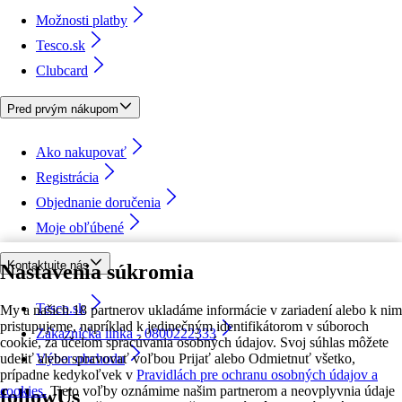
Možnosti platby
Tesco.sk
Clubcard
Pred prvým nákupom
Ako nakupovať
Registrácia
Objednanie doručenia
Moje obľúbené
Kontaktujte nás
Nastavenia súkromia
Tesco.sk
My a našich 18 partnerov ukladáme informácie v zariadení alebo k nim
pristupujeme, napríklad k jedinečným identifikátorom v súboroch
Zákaznícka linka - 0800222333
cookie, za účelom spracúvania osobných údajov. Svoj súhlas môžete
udeliť alebo spravovať voľbou Prijať alebo Odmietnuť všetko,
Výber obchodu
prípadne kedykoľvek v
Pravidlách pre ochranu osobných údajov a
cookies.
Tieto voľby oznámime našim partnerom a neovplyvnia údaje
followUs