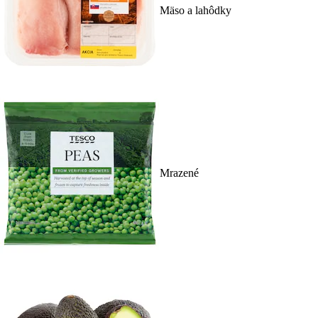
Mäso a lahôdky
Mrazené