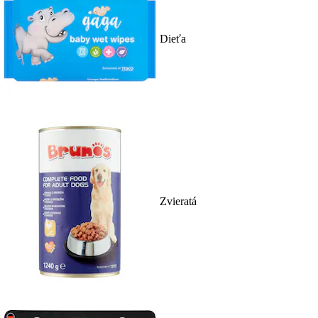
Dieťa
Zvieratá