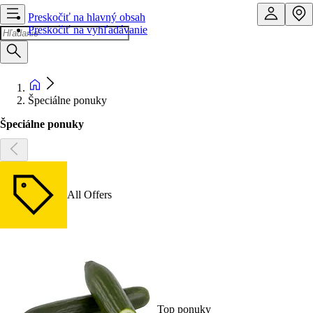
Preskočiť na hlavný obsah
Preskočiť na vyhľadávanie
Špeciálne ponuky
Špeciálne ponuky
All Offers
Top ponuky