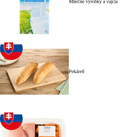
Mliečne výrobky a vajcia
Pekáreň