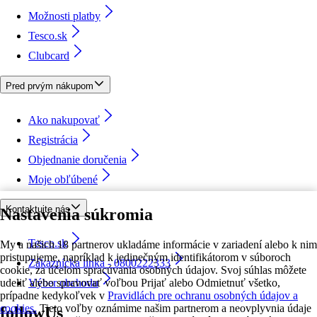
Možnosti platby
Tesco.sk
Clubcard
Pred prvým nákupom
Ako nakupovať
Registrácia
Objednanie doručenia
Moje obľúbené
Kontaktujte nás
Nastavenia súkromia
Tesco.sk
My a našich 18 partnerov ukladáme informácie v zariadení alebo k nim
pristupujeme, napríklad k jedinečným identifikátorom v súboroch
Zákaznícka linka - 0800222333
cookie, za účelom spracúvania osobných údajov. Svoj súhlas môžete
udeliť alebo spravovať voľbou Prijať alebo Odmietnuť všetko,
Výber obchodu
prípadne kedykoľvek v
Pravidlách pre ochranu osobných údajov a
cookies.
Tieto voľby oznámime našim partnerom a neovplyvnia údaje
followUs