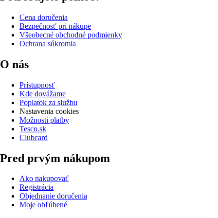
Cena doručenia
Bezpečnosť pri nákupe
Všeobecné obchodné podmienky
Ochrana súkromia
O nás
Prístupnosť
Kde dovážame
Poplatok za službu
Nastavenia cookies
Možnosti platby
Tesco.sk
Clubcard
Pred prvým nákupom
Ako nakupovať
Registrácia
Objednanie doručenia
Moje obľúbené