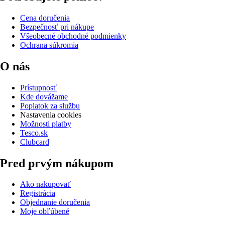
Cena doručenia
Bezpečnosť pri nákupe
Všeobecné obchodné podmienky
Ochrana súkromia
O nás
Prístupnosť
Kde dovážame
Poplatok za službu
Nastavenia cookies
Možnosti platby
Tesco.sk
Clubcard
Pred prvým nákupom
Ako nakupovať
Registrácia
Objednanie doručenia
Moje obľúbené