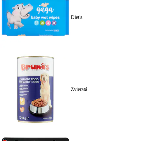
Dieťa
Zvieratá