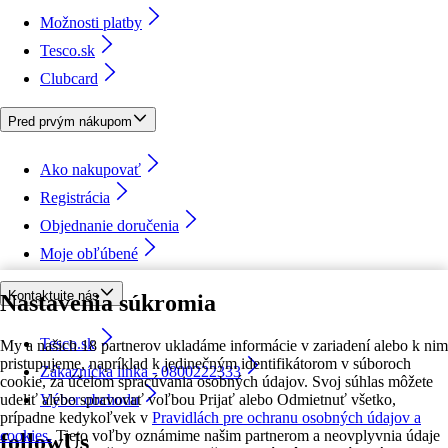
Možnosti platby
Tesco.sk
Clubcard
Pred prvým nákupom
Ako nakupovať
Registrácia
Objednanie doručenia
Moje obľúbené
Kontaktujte nás
Nastavenia súkromia
Tesco.sk
My a našich 18 partnerov ukladáme informácie v zariadení alebo k nim
pristupujeme, napríklad k jedinečným identifikátorom v súboroch
Zákaznícka linka - 0800222333
cookie, za účelom spracúvania osobných údajov. Svoj súhlas môžete
udeliť alebo spravovať voľbou Prijať alebo Odmietnuť všetko,
Výber obchodu
prípadne kedykoľvek v
Pravidlách pre ochranu osobných údajov a
cookies.
Tieto voľby oznámime našim partnerom a neovplyvnia údaje
followUs