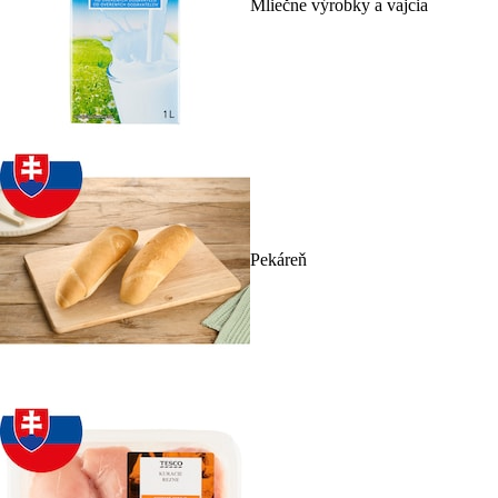
Mliečne výrobky a vajcia
Pekáreň