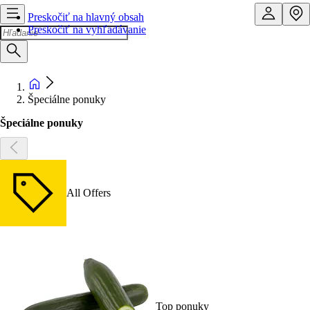
Preskočiť na hlavný obsah
Preskočiť na vyhľadávanie
Špeciálne ponuky
Špeciálne ponuky
All Offers
Top ponuky