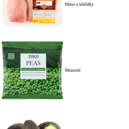
Mäso a lahôdky
Mrazené