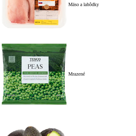
Mäso a lahôdky
Mrazené