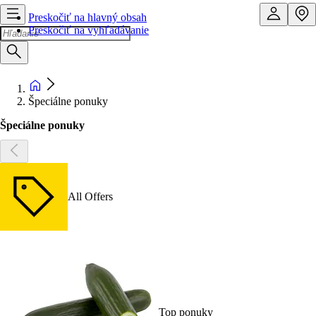
Preskočiť na hlavný obsah
Preskočiť na vyhľadávanie
Špeciálne ponuky
Špeciálne ponuky
All Offers
Top ponuky