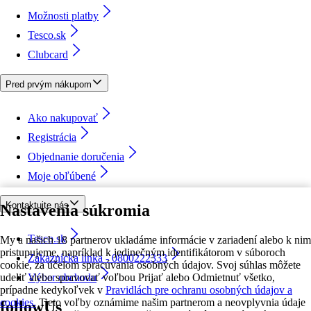
Možnosti platby
Tesco.sk
Clubcard
Pred prvým nákupom
Ako nakupovať
Registrácia
Objednanie doručenia
Moje obľúbené
Kontaktujte nás
Nastavenia súkromia
Tesco.sk
My a našich 18 partnerov ukladáme informácie v zariadení alebo k nim
pristupujeme, napríklad k jedinečným identifikátorom v súboroch
Zákaznícka linka - 0800222333
cookie, za účelom spracúvania osobných údajov. Svoj súhlas môžete
udeliť alebo spravovať voľbou Prijať alebo Odmietnuť všetko,
Výber obchodu
prípadne kedykoľvek v
Pravidlách pre ochranu osobných údajov a
cookies.
Tieto voľby oznámime našim partnerom a neovplyvnia údaje
followUs