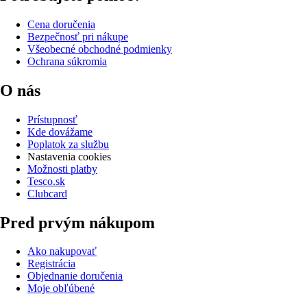
Cena doručenia
Bezpečnosť pri nákupe
Všeobecné obchodné podmienky
Ochrana súkromia
O nás
Prístupnosť
Kde dovážame
Poplatok za službu
Nastavenia cookies
Možnosti platby
Tesco.sk
Clubcard
Pred prvým nákupom
Ako nakupovať
Registrácia
Objednanie doručenia
Moje obľúbené