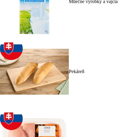
Mliečne výrobky a vajcia
Pekáreň