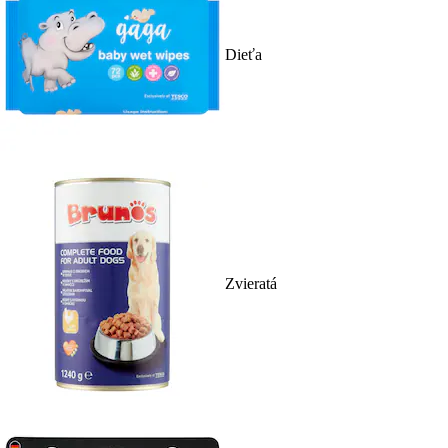
Dieťa
Zvieratá