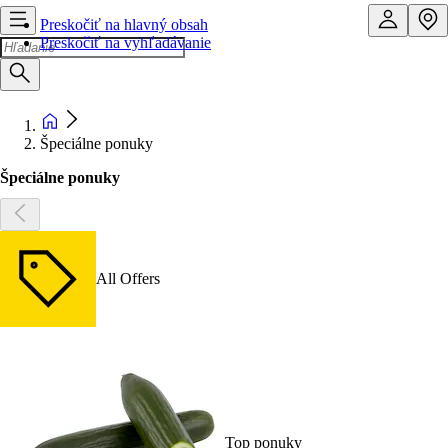
Preskočiť na hlavný obsah
Preskočiť na vyhľadávanie
Špeciálne ponuky
Špeciálne ponuky
All Offers
Top ponuky