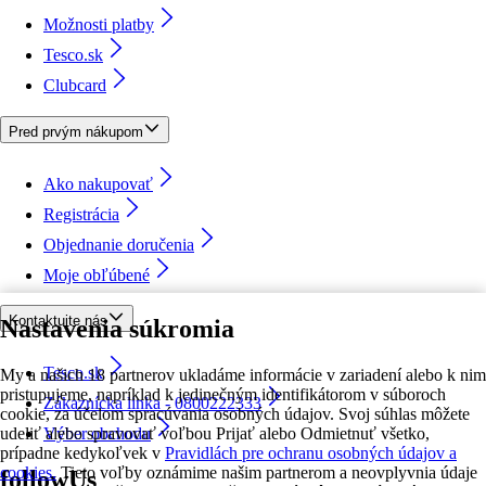
Možnosti platby
Tesco.sk
Clubcard
Pred prvým nákupom
Ako nakupovať
Registrácia
Objednanie doručenia
Moje obľúbené
Kontaktujte nás
Nastavenia súkromia
Tesco.sk
My a našich 18 partnerov ukladáme informácie v zariadení alebo k nim
pristupujeme, napríklad k jedinečným identifikátorom v súboroch
Zákaznícka linka - 0800222333
cookie, za účelom spracúvania osobných údajov. Svoj súhlas môžete
udeliť alebo spravovať voľbou Prijať alebo Odmietnuť všetko,
Výber obchodu
prípadne kedykoľvek v
Pravidlách pre ochranu osobných údajov a
cookies.
Tieto voľby oznámime našim partnerom a neovplyvnia údaje
followUs