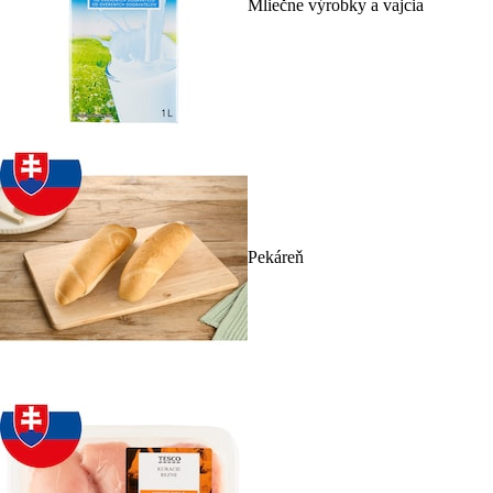
Mliečne výrobky a vajcia
Pekáreň