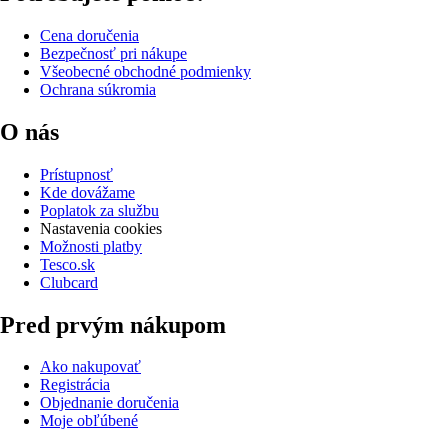
Cena doručenia
Bezpečnosť pri nákupe
Všeobecné obchodné podmienky
Ochrana súkromia
O nás
Prístupnosť
Kde dovážame
Poplatok za službu
Nastavenia cookies
Možnosti platby
Tesco.sk
Clubcard
Pred prvým nákupom
Ako nakupovať
Registrácia
Objednanie doručenia
Moje obľúbené