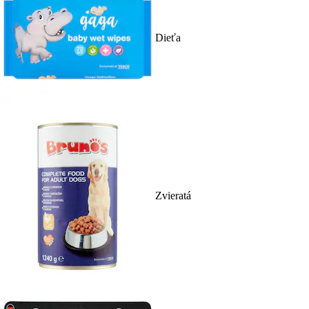
Dieťa
Zvieratá