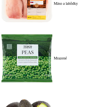
Mäso a lahôdky
Mrazené