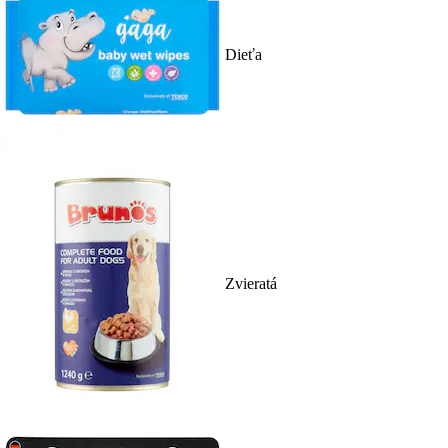
Dieťa
Zvieratá