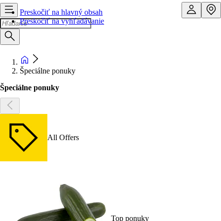
Preskočiť na hlavný obsah
Preskočiť na vyhľadávanie
Špeciálne ponuky
Špeciálne ponuky
All Offers
Top ponuky