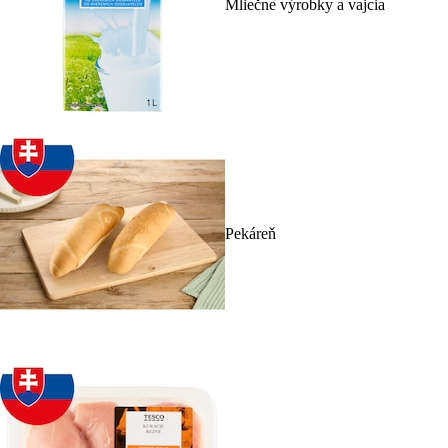
Mliečne výrobky a vajcia
Pekáreň