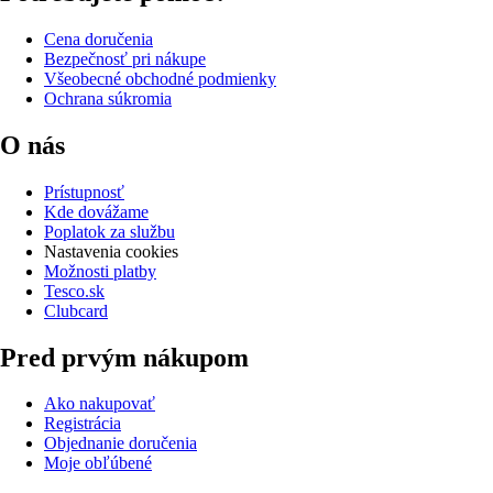
Cena doručenia
Bezpečnosť pri nákupe
Všeobecné obchodné podmienky
Ochrana súkromia
O nás
Prístupnosť
Kde dovážame
Poplatok za službu
Nastavenia cookies
Možnosti platby
Tesco.sk
Clubcard
Pred prvým nákupom
Ako nakupovať
Registrácia
Objednanie doručenia
Moje obľúbené