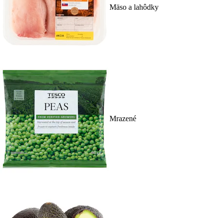
Mäso a lahôdky
Mrazené