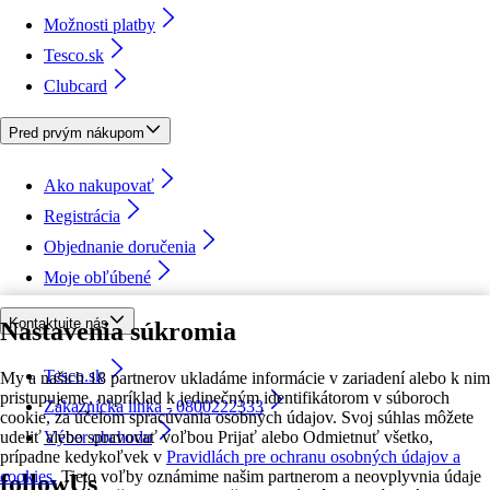
Možnosti platby
Tesco.sk
Clubcard
Pred prvým nákupom
Ako nakupovať
Registrácia
Objednanie doručenia
Moje obľúbené
Kontaktujte nás
Nastavenia súkromia
Tesco.sk
My a našich 18 partnerov ukladáme informácie v zariadení alebo k nim
pristupujeme, napríklad k jedinečným identifikátorom v súboroch
Zákaznícka linka - 0800222333
cookie, za účelom spracúvania osobných údajov. Svoj súhlas môžete
udeliť alebo spravovať voľbou Prijať alebo Odmietnuť všetko,
Výber obchodu
prípadne kedykoľvek v
Pravidlách pre ochranu osobných údajov a
cookies.
Tieto voľby oznámime našim partnerom a neovplyvnia údaje
followUs