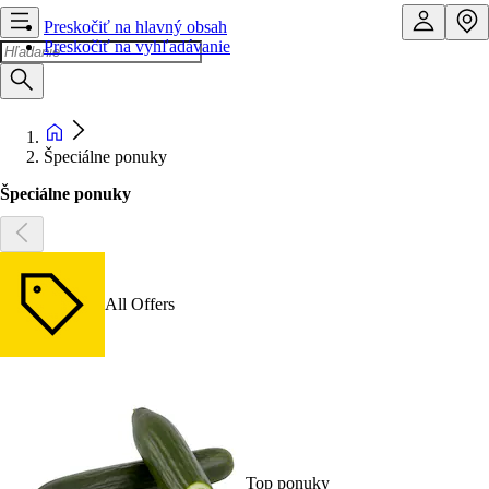
Preskočiť na hlavný obsah
Preskočiť na vyhľadávanie
Špeciálne ponuky
Špeciálne ponuky
All Offers
Top ponuky