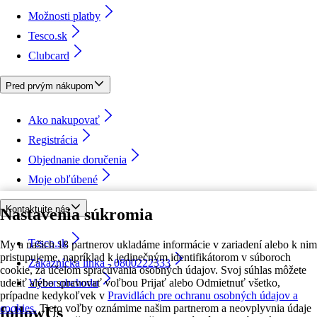
Možnosti platby
Tesco.sk
Clubcard
Pred prvým nákupom
Ako nakupovať
Registrácia
Objednanie doručenia
Moje obľúbené
Kontaktujte nás
Nastavenia súkromia
Tesco.sk
My a našich 18 partnerov ukladáme informácie v zariadení alebo k nim
pristupujeme, napríklad k jedinečným identifikátorom v súboroch
Zákaznícka linka - 0800222333
cookie, za účelom spracúvania osobných údajov. Svoj súhlas môžete
udeliť alebo spravovať voľbou Prijať alebo Odmietnuť všetko,
Výber obchodu
prípadne kedykoľvek v
Pravidlách pre ochranu osobných údajov a
cookies.
Tieto voľby oznámime našim partnerom a neovplyvnia údaje
followUs