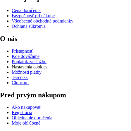
Cena doručenia
Bezpečnosť pri nákupe
Všeobecné obchodné podmienky
Ochrana súkromia
O nás
Prístupnosť
Kde dovážame
Poplatok za službu
Nastavenia cookies
Možnosti platby
Tesco.sk
Clubcard
Pred prvým nákupom
Ako nakupovať
Registrácia
Objednanie doručenia
Moje obľúbené