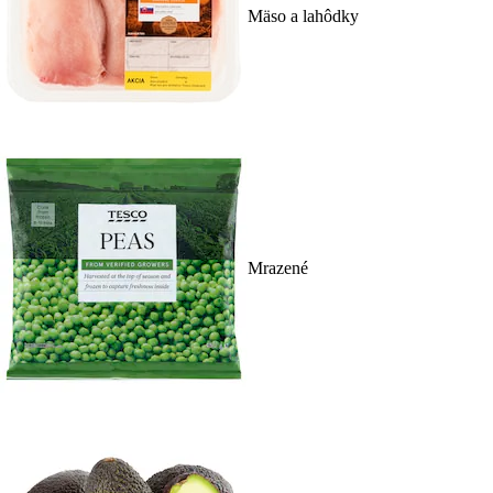
Mäso a lahôdky
Mrazené