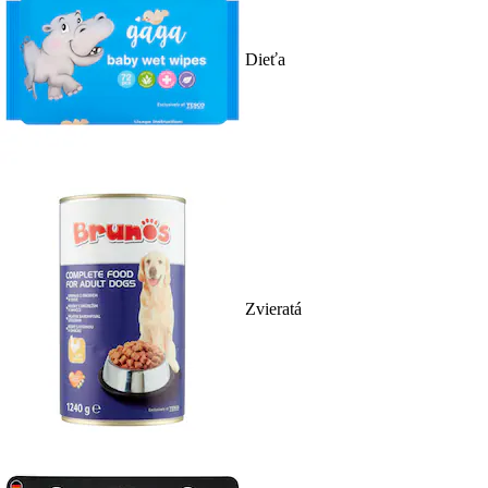
Dieťa
Zvieratá