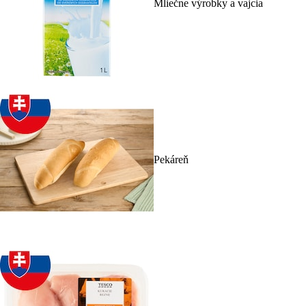
Mliečne výrobky a vajcia
Pekáreň