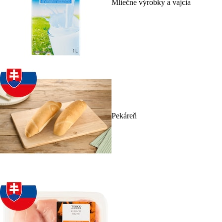
Mliečne výrobky a vajcia
Pekáreň