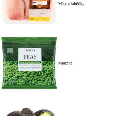
Mäso a lahôdky
Mrazené