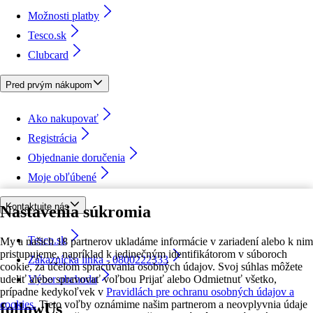
Možnosti platby
Tesco.sk
Clubcard
Pred prvým nákupom
Ako nakupovať
Registrácia
Objednanie doručenia
Moje obľúbené
Kontaktujte nás
Nastavenia súkromia
Tesco.sk
My a našich 18 partnerov ukladáme informácie v zariadení alebo k nim
pristupujeme, napríklad k jedinečným identifikátorom v súboroch
Zákaznícka linka - 0800222333
cookie, za účelom spracúvania osobných údajov. Svoj súhlas môžete
udeliť alebo spravovať voľbou Prijať alebo Odmietnuť všetko,
Výber obchodu
prípadne kedykoľvek v
Pravidlách pre ochranu osobných údajov a
cookies.
Tieto voľby oznámime našim partnerom a neovplyvnia údaje
followUs