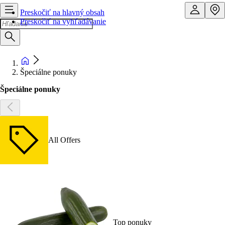
Preskočiť na hlavný obsah
Preskočiť na vyhľadávanie
Špeciálne ponuky
Špeciálne ponuky
All Offers
Top ponuky