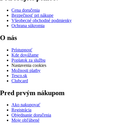
Cena doručenia
Bezpečnosť pri nákupe
Všeobecné obchodné podmienky
Ochrana súkromia
O nás
Prístupnosť
Kde dovážame
Poplatok za službu
Nastavenia cookies
Možnosti platby
Tesco.sk
Clubcard
Pred prvým nákupom
Ako nakupovať
Registrácia
Objednanie doručenia
Moje obľúbené