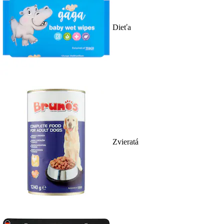
Dieťa
Zvieratá