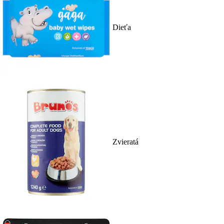
Dieťa
Zvieratá