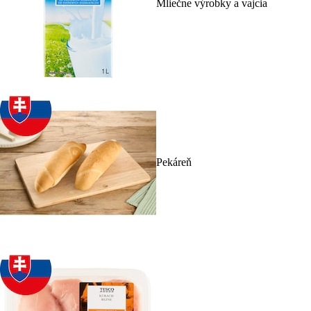
Mliečne výrobky a vajcia
Pekáreň