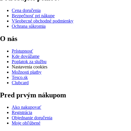
Cena doručenia
Bezpečnosť pri nákupe
Všeobecné obchodné podmienky
Ochrana súkromia
O nás
Prístupnosť
Kde dovážame
Poplatok za službu
Nastavenia cookies
Možnosti platby
Tesco.sk
Clubcard
Pred prvým nákupom
Ako nakupovať
Registrácia
Objednanie doručenia
Moje obľúbené