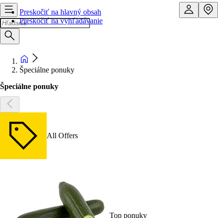
Preskočiť na hlavný obsah
Preskočiť na vyhľadávanie
Špeciálne ponuky
Špeciálne ponuky
All Offers
Top ponuky