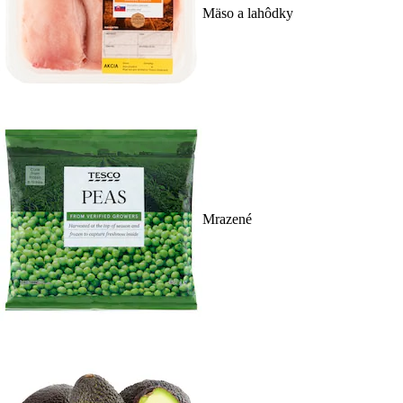
Mäso a lahôdky
Mrazené