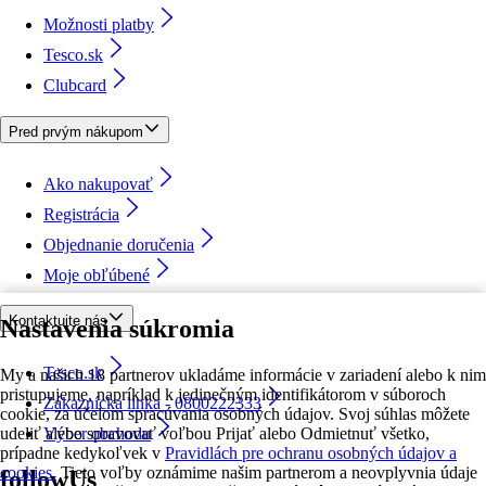
Možnosti platby
Tesco.sk
Clubcard
Pred prvým nákupom
Ako nakupovať
Registrácia
Objednanie doručenia
Moje obľúbené
Kontaktujte nás
Nastavenia súkromia
Tesco.sk
My a našich 18 partnerov ukladáme informácie v zariadení alebo k nim
pristupujeme, napríklad k jedinečným identifikátorom v súboroch
Zákaznícka linka - 0800222333
cookie, za účelom spracúvania osobných údajov. Svoj súhlas môžete
udeliť alebo spravovať voľbou Prijať alebo Odmietnuť všetko,
Výber obchodu
prípadne kedykoľvek v
Pravidlách pre ochranu osobných údajov a
cookies.
Tieto voľby oznámime našim partnerom a neovplyvnia údaje
followUs