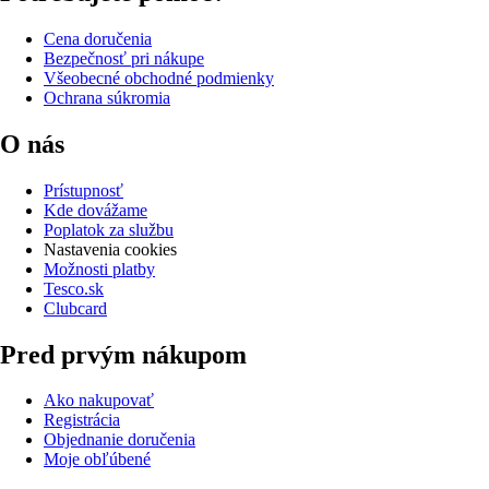
Cena doručenia
Bezpečnosť pri nákupe
Všeobecné obchodné podmienky
Ochrana súkromia
O nás
Prístupnosť
Kde dovážame
Poplatok za službu
Nastavenia cookies
Možnosti platby
Tesco.sk
Clubcard
Pred prvým nákupom
Ako nakupovať
Registrácia
Objednanie doručenia
Moje obľúbené