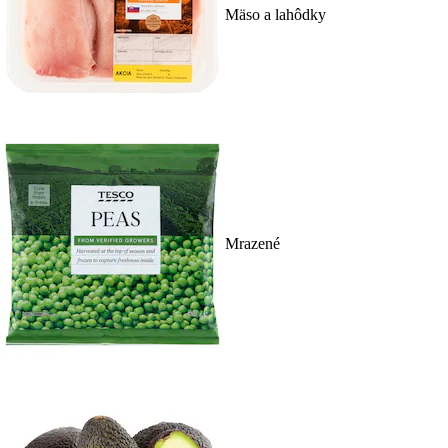
Mäso a lahôdky
Mrazené