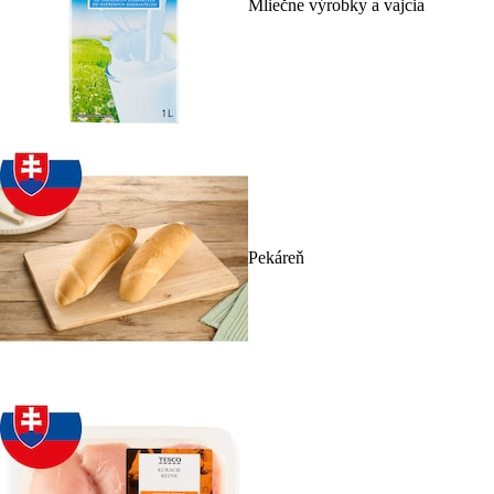
Mliečne výrobky a vajcia
Pekáreň