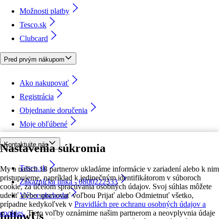
Možnosti platby
Tesco.sk
Clubcard
Pred prvým nákupom
Ako nakupovať
Registrácia
Objednanie doručenia
Moje obľúbené
Kontaktujte nás
Nastavenia súkromia
Tesco.sk
My a našich 18 partnerov ukladáme informácie v zariadení alebo k nim
pristupujeme, napríklad k jedinečným identifikátorom v súboroch
Zákaznícka linka - 0800222333
cookie, za účelom spracúvania osobných údajov. Svoj súhlas môžete
udeliť alebo spravovať voľbou Prijať alebo Odmietnuť všetko,
Výber obchodu
prípadne kedykoľvek v
Pravidlách pre ochranu osobných údajov a
cookies.
Tieto voľby oznámime našim partnerom a neovplyvnia údaje
followUs