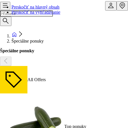
Preskočiť na hlavný obsah
Preskočiť na vyhľadávanie
Špeciálne ponuky
Špeciálne ponuky
All Offers
Top ponuky