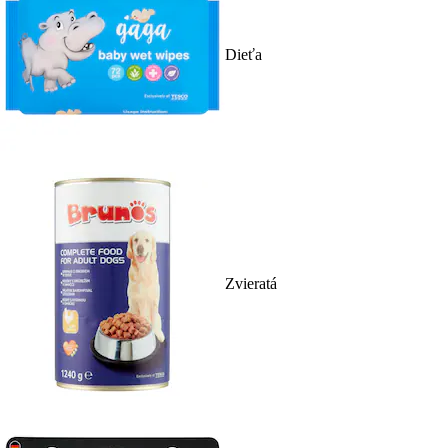
Dieťa
Zvieratá