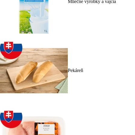
Mliečne výrobky a vajcia
Pekáreň