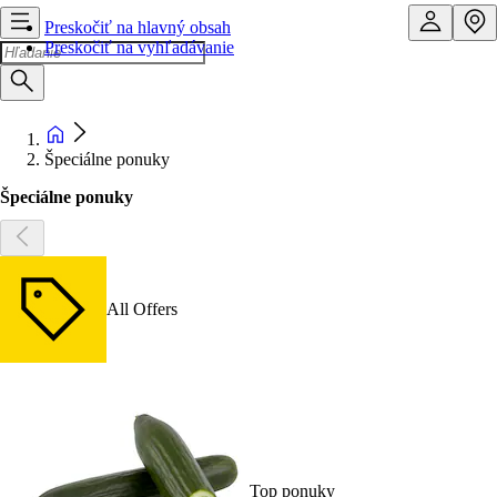
Preskočiť na hlavný obsah
Preskočiť na vyhľadávanie
Špeciálne ponuky
Špeciálne ponuky
All Offers
Top ponuky