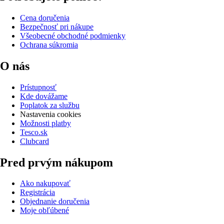
Cena doručenia
Bezpečnosť pri nákupe
Všeobecné obchodné podmienky
Ochrana súkromia
O nás
Prístupnosť
Kde dovážame
Poplatok za službu
Nastavenia cookies
Možnosti platby
Tesco.sk
Clubcard
Pred prvým nákupom
Ako nakupovať
Registrácia
Objednanie doručenia
Moje obľúbené