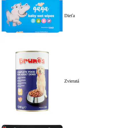
Dieťa
Zvieratá