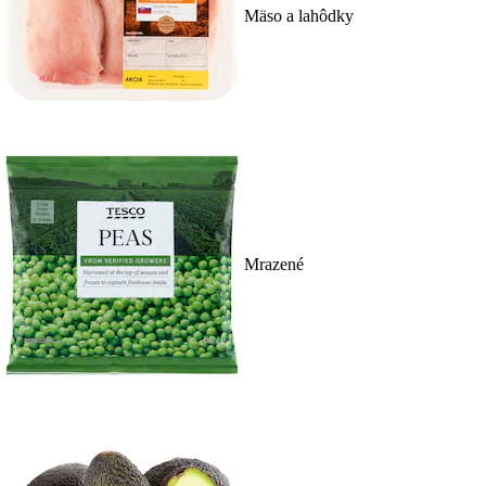
Mäso a lahôdky
Mrazené