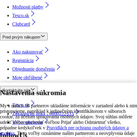
Možnosti platby
Tesco.sk
Clubcard
Pred prvým nákupom
Ako nakupovať
Registrácia
Objednanie doručenia
Moje obľúbené
Kontaktujte nás
Nastavenia súkromia
Tesco.sk
My a našich 18 partnerov ukladáme informácie v zariadení alebo k nim
pristupujeme, napríklad k jedinečným identifikátorom v súboroch
Zákaznícka linka - 0800222333
cookie, za účelom spracúvania osobných údajov. Svoj súhlas môžete
udeliť alebo spravovať voľbou Prijať alebo Odmietnuť všetko,
Výber obchodu
prípadne kedykoľvek v
Pravidlách pre ochranu osobných údajov a
cookies.
Tieto voľby oznámime našim partnerom a neovplyvnia údaje
followUs