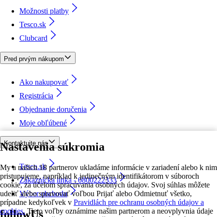
Možnosti platby
Tesco.sk
Clubcard
Pred prvým nákupom
Ako nakupovať
Registrácia
Objednanie doručenia
Moje obľúbené
Kontaktujte nás
Nastavenia súkromia
Tesco.sk
My a našich 18 partnerov ukladáme informácie v zariadení alebo k nim
pristupujeme, napríklad k jedinečným identifikátorom v súboroch
Zákaznícka linka - 0800222333
cookie, za účelom spracúvania osobných údajov. Svoj súhlas môžete
udeliť alebo spravovať voľbou Prijať alebo Odmietnuť všetko,
Výber obchodu
prípadne kedykoľvek v
Pravidlách pre ochranu osobných údajov a
cookies.
Tieto voľby oznámime našim partnerom a neovplyvnia údaje
followUs