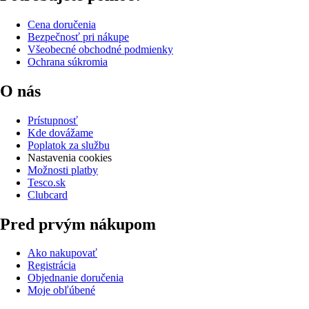
Cena doručenia
Bezpečnosť pri nákupe
Všeobecné obchodné podmienky
Ochrana súkromia
O nás
Prístupnosť
Kde dovážame
Poplatok za službu
Nastavenia cookies
Možnosti platby
Tesco.sk
Clubcard
Pred prvým nákupom
Ako nakupovať
Registrácia
Objednanie doručenia
Moje obľúbené