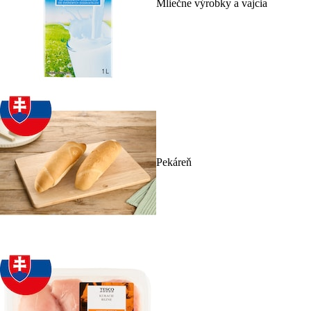
Mliečne výrobky a vajcia
Pekáreň