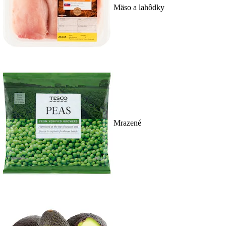
Mäso a lahôdky
Mrazené