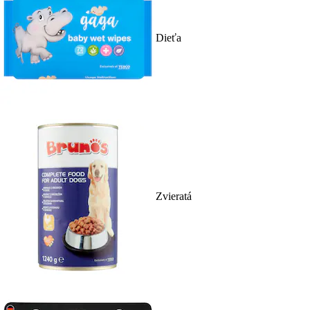
Dieťa
Zvieratá