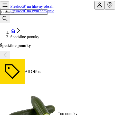
Preskočiť na hlavný obsah
Preskočiť na vyhľadávanie
Špeciálne ponuky
Špeciálne ponuky
All Offers
Top ponuky