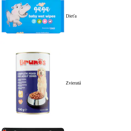
Dieťa
Zvieratá