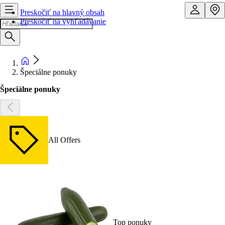
Preskočiť na hlavný obsah
Preskočiť na vyhľadávanie
Špeciálne ponuky
Špeciálne ponuky
All Offers
Top ponuky