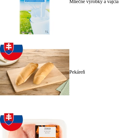
Mliečne výrobky a vajcia
Pekáreň