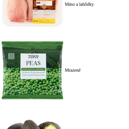
Mäso a lahôdky
Mrazené