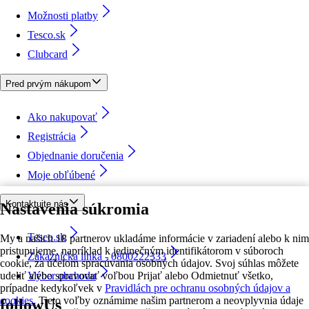
Možnosti platby
Tesco.sk
Clubcard
Pred prvým nákupom
Ako nakupovať
Registrácia
Objednanie doručenia
Moje obľúbené
Kontaktujte nás
Nastavenia súkromia
Tesco.sk
My a našich 18 partnerov ukladáme informácie v zariadení alebo k nim
pristupujeme, napríklad k jedinečným identifikátorom v súboroch
Zákaznícka linka - 0800222333
cookie, za účelom spracúvania osobných údajov. Svoj súhlas môžete
udeliť alebo spravovať voľbou Prijať alebo Odmietnuť všetko,
Výber obchodu
prípadne kedykoľvek v
Pravidlách pre ochranu osobných údajov a
cookies.
Tieto voľby oznámime našim partnerom a neovplyvnia údaje
followUs