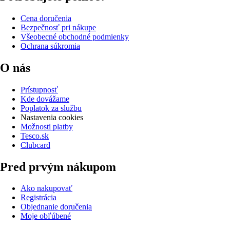
Cena doručenia
Bezpečnosť pri nákupe
Všeobecné obchodné podmienky
Ochrana súkromia
O nás
Prístupnosť
Kde dovážame
Poplatok za službu
Nastavenia cookies
Možnosti platby
Tesco.sk
Clubcard
Pred prvým nákupom
Ako nakupovať
Registrácia
Objednanie doručenia
Moje obľúbené