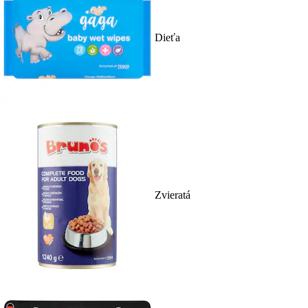
Dieťa
Zvieratá