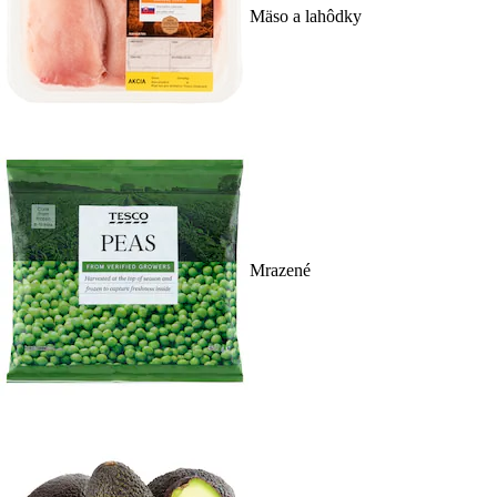
Mäso a lahôdky
Mrazené