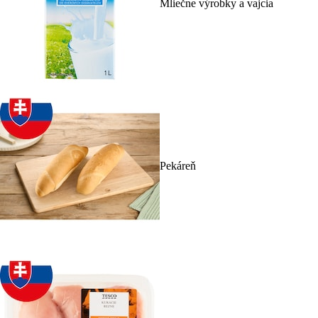
Mliečne výrobky a vajcia
Pekáreň