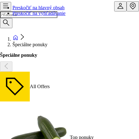
Preskočiť na hlavný obsah
Preskočiť na vyhľadávanie
Špeciálne ponuky
Špeciálne ponuky
All Offers
Top ponuky