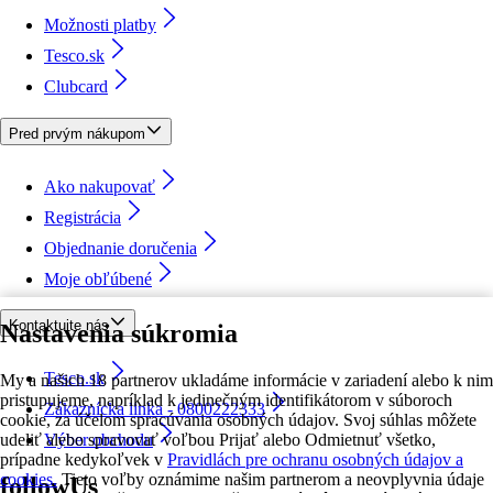
Možnosti platby
Tesco.sk
Clubcard
Pred prvým nákupom
Ako nakupovať
Registrácia
Objednanie doručenia
Moje obľúbené
Kontaktujte nás
Nastavenia súkromia
Tesco.sk
My a našich 18 partnerov ukladáme informácie v zariadení alebo k nim
pristupujeme, napríklad k jedinečným identifikátorom v súboroch
Zákaznícka linka - 0800222333
cookie, za účelom spracúvania osobných údajov. Svoj súhlas môžete
udeliť alebo spravovať voľbou Prijať alebo Odmietnuť všetko,
Výber obchodu
prípadne kedykoľvek v
Pravidlách pre ochranu osobných údajov a
cookies.
Tieto voľby oznámime našim partnerom a neovplyvnia údaje
followUs