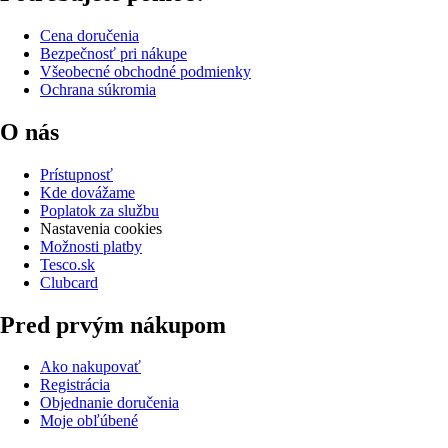
Cena doručenia
Bezpečnosť pri nákupe
Všeobecné obchodné podmienky
Ochrana súkromia
O nás
Prístupnosť
Kde dovážame
Poplatok za službu
Nastavenia cookies
Možnosti platby
Tesco.sk
Clubcard
Pred prvým nákupom
Ako nakupovať
Registrácia
Objednanie doručenia
Moje obľúbené