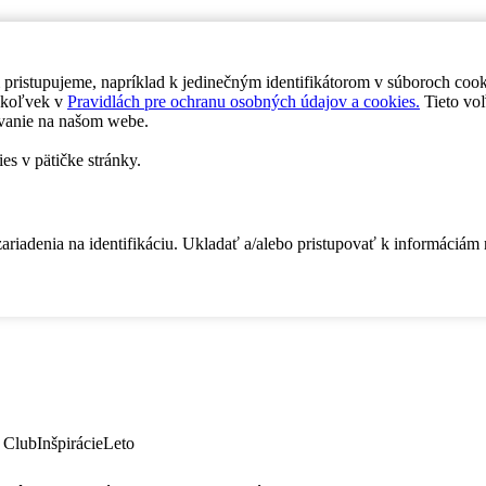
 pristupujeme, napríklad k jedinečným identifikátorom v súboroch coo
dykoľvek v
Pravidlách pre ochranu osobných údajov a cookies.
Tieto voľ
vanie na našom webe.
es v pätičke stránky.
zariadenia na identifikáciu. Ukladať a/alebo pristupovať k informáciám
 Club
Inšpirácie
Leto