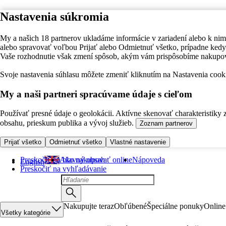
Nastavenia súkromia
My a našich 18 partnerov ukladáme informácie v zariadení alebo k nim
alebo spravovať voľbou Prijať alebo Odmietnuť všetko, prípadne ke
Vaše rozhodnutie však zmení spôsob, akým vám prispôsobíme nakupo
Svoje nastavenia súhlasu môžete zmeniť kliknutím na Nastavenia cooki
My a naši partneri spracúvame údaje s cieľom
Používať presné údaje o geolokácii. Aktívne skenovať charakteristiky 
obsahu, prieskum publika a vývoj služieb.
Zoznam partnerov
Prijať všetko
Odmietnuť všetko
Vlastné nastavenie
Preskočiť na hlavný obsah
Ako nakupovať online
Nápoveda
English
Preskočiť na vyhľadávanie
Nakupujte teraz
Obľúbené
Špeciálne ponuky
Online
Všetky kategórie