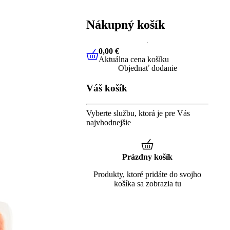
Nákupný košík
0,00 €
Aktuálna cena košíku
0,00 €
Aktuálna cena košíku
Objednať dodanie
Váš košík
Vyberte službu, ktorá je pre Vás
najvhodnejšie
Prázdny košík
Produkty, ktoré pridáte do svojho
košíka sa zobrazia tu