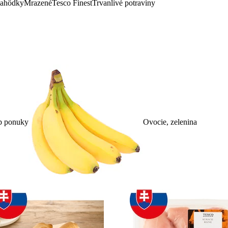
lahôdky
Mrazené
Tesco Finest
Trvanlivé potraviny
p ponuky
Ovocie, zelenina