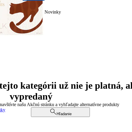
Novinky
jto kategórii už nie je platná, a
vypredaný
 navštívte našu Akčnú stránku a vyhľadajte alternatívne produkty
uky
Hľadanie