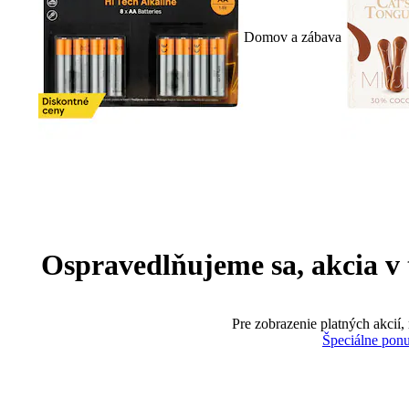
Domov a zábava
Ospravedlňujeme sa, akcia v te
Pre zobrazenie platných akcií,
Špeciálne pon