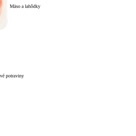
Mäso a lahôdky
ivé potraviny