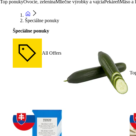
Top ponuky
Ovocie, zelenina
Mliečne výrobky a vajcia
Pekáreň
Mäso a 
Špeciálne ponuky
Špeciálne ponuky
All Offers
To