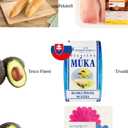
Pekáreň
Tesco Finest
Trvanl