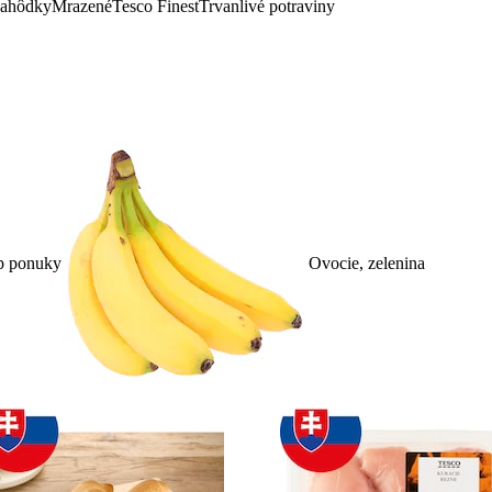
lahôdky
Mrazené
Tesco Finest
Trvanlivé potraviny
p ponuky
Ovocie, zelenina