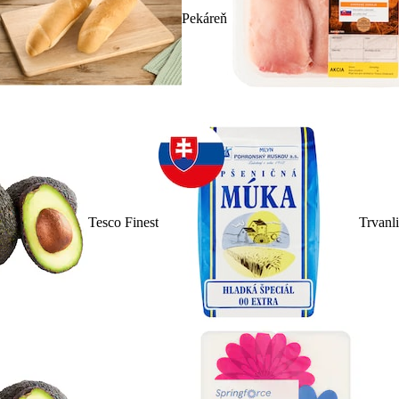
Pekáreň
Tesco Finest
Trvanl