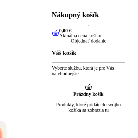
Nákupný košík
0,00 €
Aktuálna cena košíku
0,00 €
Aktuálna cena košíku
Objednať dodanie
Váš košík
Vyberte službu, ktorá je pre Vás
najvhodnejšie
Prázdny košík
Produkty, ktoré pridáte do svojho
košíka sa zobrazia tu