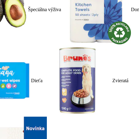
Špeciálna výživa
Dom
Dieťa
Zvieratá