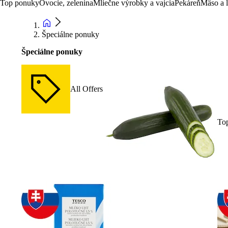
Top ponuky
Ovocie, zelenina
Mliečne výrobky a vajcia
Pekáreň
Mäso a 
Špeciálne ponuky
Špeciálne ponuky
All Offers
To