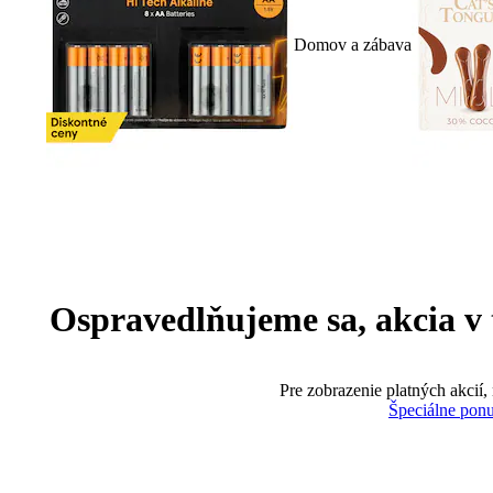
Domov a zábava
Ospravedlňujeme sa, akcia v te
Pre zobrazenie platných akcií,
Špeciálne pon