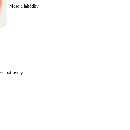
Mäso a lahôdky
ivé potraviny