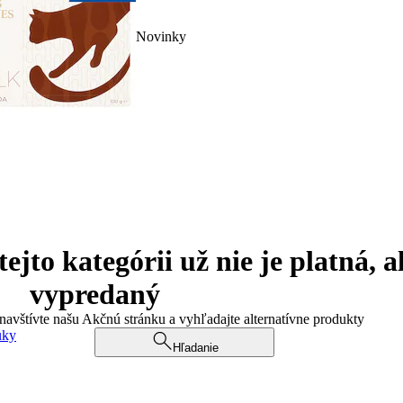
Novinky
jto kategórii už nie je platná, a
vypredaný
 navštívte našu Akčnú stránku a vyhľadajte alternatívne produkty
uky
Hľadanie