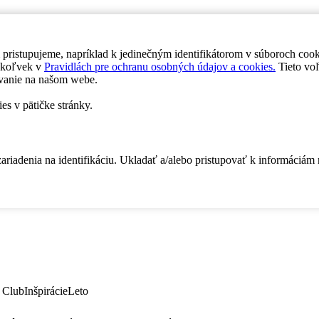
 pristupujeme, napríklad k jedinečným identifikátorom v súboroch coo
dykoľvek v
Pravidlách pre ochranu osobných údajov a cookies.
Tieto voľ
vanie na našom webe.
es v pätičke stránky.
zariadenia na identifikáciu. Ukladať a/alebo pristupovať k informáciám
 Club
Inšpirácie
Leto