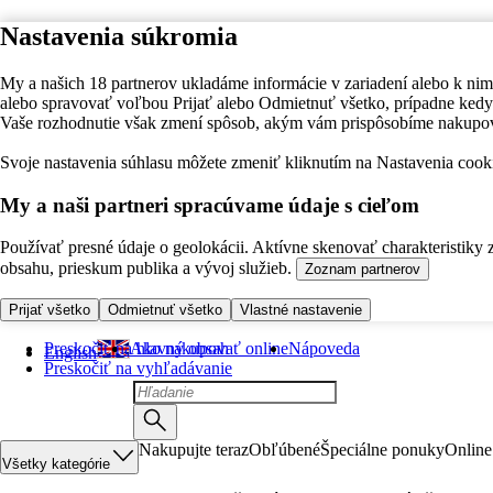
Nastavenia súkromia
My a našich 18 partnerov ukladáme informácie v zariadení alebo k nim
alebo spravovať voľbou Prijať alebo Odmietnuť všetko, prípadne ke
Vaše rozhodnutie však zmení spôsob, akým vám prispôsobíme nakupo
Svoje nastavenia súhlasu môžete zmeniť kliknutím na Nastavenia cooki
My a naši partneri spracúvame údaje s cieľom
Používať presné údaje o geolokácii. Aktívne skenovať charakteristiky 
obsahu, prieskum publika a vývoj služieb.
Zoznam partnerov
Prijať všetko
Odmietnuť všetko
Vlastné nastavenie
Preskočiť na hlavný obsah
Ako nakupovať online
Nápoveda
English
Preskočiť na vyhľadávanie
Nakupujte teraz
Obľúbené
Špeciálne ponuky
Online
Všetky kategórie